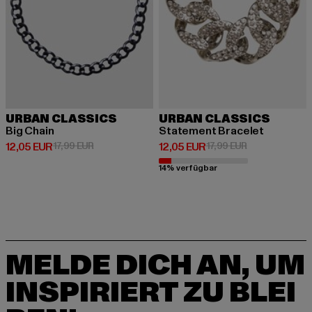
URBAN CLASSICS
URBAN CLASSICS
Big Chain
Statement Bracelet
Derzeitiger Preis: 12,05 EUR
Aktionspreis: 17,99 EUR
Derzeitiger Preis: 12,05 EUR
Aktionspreis: 1
12,05 EUR
17,99 EUR
12,05 EUR
17,99 EUR
14% verfügbar
MELDE DICH AN, UM
INSPIRIERT ZU BLEI