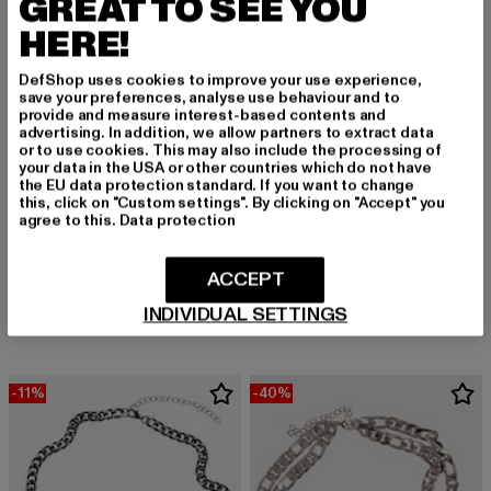
GREAT TO SEE YOU
HERE!
DefShop uses cookies to improve your use experience,
save your preferences, analyse use behaviour and to
provide and measure interest-based contents and
advertising. In addition, we allow partners to extract data
or to use cookies. This may also include the processing of
your data in the USA or other countries which do not have
the EU data protection standard. If you want to change
this, click on "Custom settings". By clicking on "Accept" you
agree to this.
Data protection
KARL KANI
URBAN CLASSICS
ACCEPT
KK Retro Kani Lavapearl Bracelet
Half Pearl Exchangable Necklace 2-Pack
Derzeitiger Preis: 26,09 EUR
Aktionspreis: 29,99 EUR
Derzeitiger Preis: 17,99 EUR
Aktionspreis: 
26,09 EUR
29,99 EUR
17,99 EUR
29,99 EUR
INDIVIDUAL SETTINGS
-11%
-40%