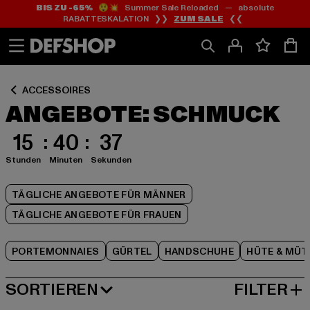
BIS ZU -65%
😲💥 Summer Sale Reloaded — absolute
Zum
Zum
Zum
RABATTESKALATION ❯❯
ZUM SALE
❮❮
Inhalt
Fußzeile
Produktraster
springen
springen
springen
ACCESSOIRES
ANGEBOTE: SCHMUCK
15
40
36
Stunden
Minuten
Sekunden
TÄGLICHE ANGEBOTE FÜR MÄNNER
TÄGLICHE ANGEBOTE FÜR FRAUEN
PORTEMONNAIES
GÜRTEL
HANDSCHUHE
HÜTE & MÜT
SORTIEREN
FILTER
BELIEBTESTE