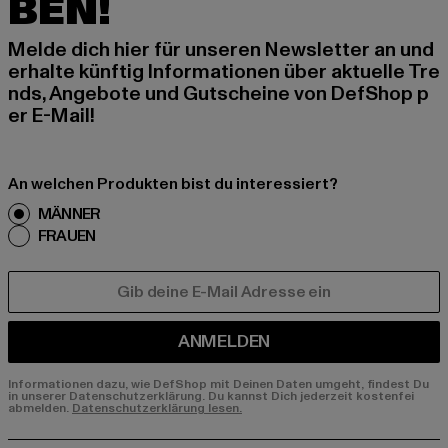
BEN!
Melde dich hier für unseren Newsletter an und
erhalte künftig Informationen über aktuelle Tre
nds, Angebote und Gutscheine von DefShop p
er E-Mail!
An welchen Produkten bist du interessiert?
MÄNNER
FRAUEN
E-MAIL
ANMELDEN
Informationen dazu, wie DefShop mit Deinen Daten umgeht, findest Du
in unserer Datenschutzerklärung. Du kannst Dich jederzeit kostenfei
abmelden.
Datenschutzerklärung lesen.