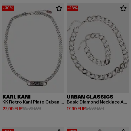
-30%
-28%
KARL KANI
URBAN CLASSICS
KK Retro Kani Plate Cubanlink Necklace
Basic Diamond Necklace And Bracelet
Derzeitiger Preis: 27,99 EUR
Aktionspreis: 39,99 EUR
Derzeitiger Preis: 17,99 EUR
Aktionspreis: 
27,99 EUR
39,99 EUR
17,99 EUR
24,99 EUR