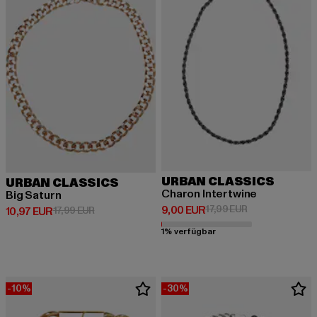
URBAN CLASSICS
URBAN CLASSICS
Charon Intertwine
Big Saturn
Derzeitiger Preis: 9,00 EUR
Aktionspreis: 17
9,00 EUR
17,99 EUR
Derzeitiger Preis: 10,97 EUR
Aktionspreis: 17,99 EUR
10,97 EUR
17,99 EUR
1% verfügbar
-10%
-30%