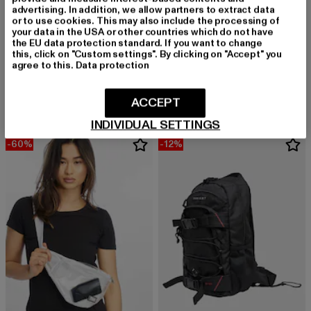
advertising. In addition, we allow partners to extract data
or to use cookies. This may also include the processing of
your data in the USA or other countries which do not have
the EU data protection standard. If you want to change
this, click on "Custom settings". By clicking on "Accept" you
DEF
BRANDIT
agree to this.
Data protection
Sachet
Grab
Derzeitiger Preis: 15,99 EUR
Aktionspreis: 
15,99 EUR
19,99 EUR
Derzeitiger Preis: 16,80 EUR
Aktionspreis: 39,99 EUR
16,80 EUR
39,99 EUR
ACCEPT
INDIVIDUAL SETTINGS
-60%
-12%