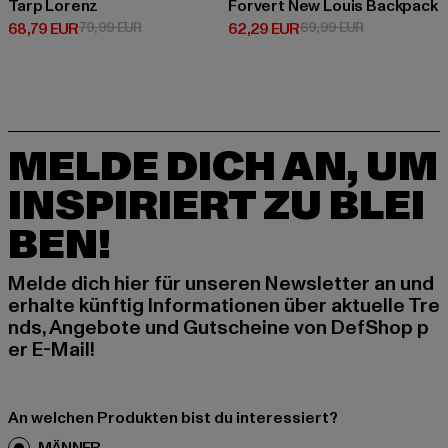
Tarp Lorenz
Forvert New Louis Backpack
Derzeitiger Preis: 68,79 EUR
Aktionspreis: 79,99 EUR
Derzeitiger Preis: 62,29 EUR
Aktionspreis:
68,79 EUR
79,99 EUR
62,29 EUR
69,99 EUR
MELDE DICH AN, UM
INSPIRIERT ZU BLEI
BEN!
Melde dich hier für unseren Newsletter an und
erhalte künftig Informationen über aktuelle Tre
nds, Angebote und Gutscheine von DefShop p
er E-Mail!
An welchen Produkten bist du interessiert?