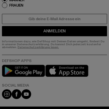
MÄNNER
FRAUEN
E-MAIL
ANMELDEN
Informationen dazu, wie DefShop mit Deinen Daten umgeht, findest Du
in unserer Datenschutzerklärung. Du kannst Dich jederzeit kostenfei
abmelden.
Datenschutzerklärung lesen.
Play market
App store
Instagram
Facebook
YouTube