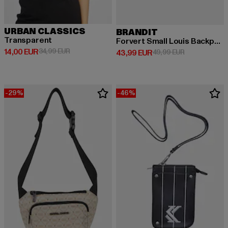
URBAN CLASSICS
BRANDIT
Transparent
Forvert Small Louis Backpack
Derzeitiger Preis: 14,00 EUR
Aktionspreis: 34,99 EUR
14,00 EUR
34,99 EUR
Derzeitiger Preis: 43,99 EUR
Aktionspreis:
43,99 EUR
49,99 EUR
-29%
-46%