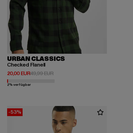
URBAN CLASSICS
Checked Flanell
Derzeitiger Preis: 20,00 EUR
Aktionspreis: 49,99 EUR
20,00 EUR
49,99 EUR
2% verfügbar
-53%