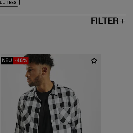
LL TEES
FILTER
NEU
-48%