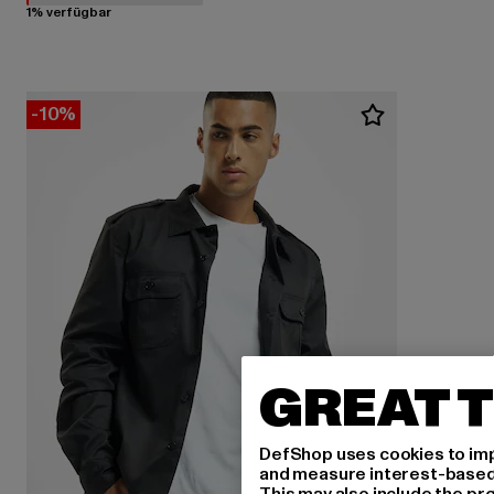
1% verfügbar
-10%
GREAT T
DefShop uses cookies to imp
and measure interest-based c
This may also include the pr