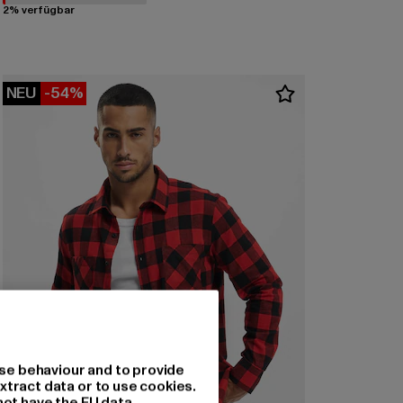
2% verfügbar
NEU
-54%
se behaviour and to provide
xtract data or to use cookies.
not have the EU data