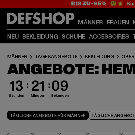
BIS ZU -65%
😲💥 Sum
MÄNNER
FRAUEN
NEU
BEKLEIDUNG
SCHUHE
ACCESSOIRES
MÄNNER
TAGESANGEBOTE
BEKLEIDUNG
OBER
ANGEBOTE: HE
13
21
08
Stunden
Minuten
Sekunden
TÄGLICHE ANGEBOTE FÜR MÄNNER
TÄGLICHE ANGEBOT