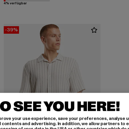
4% verfügbar
-39%
O SEE YOU HERE!
rove your use experience, save your preferences, analyse u
ontents and advertising. In addition, we allow partners to e
ocessing of your data in the USA or other countries which do 