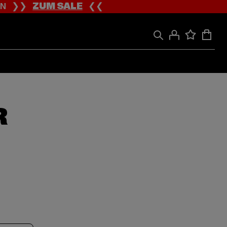
ION ❯❯
ZUM SALE
❮❮
R