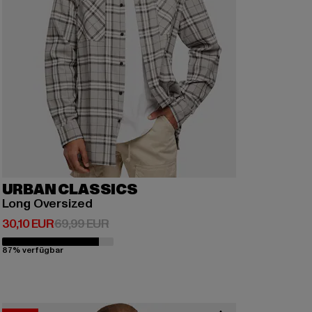
URBAN CLASSICS
Long Oversized
Derzeitiger Preis: 30,10 EUR
Aktionspreis: 69,99 EUR
30,10 EUR
69,99 EUR
87% verfügbar