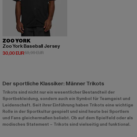
ZOO YORK
Zoo York Baseball Jersey
Derzeitiger Preis: 30,00 EUR
Aktionspreis: 59,99 EUR
30,00 EUR
59,99 EUR
Der sportliche Klassiker: Männer Trikots
Trikots sind nicht nur ein wesentlicher Bestandteil der
Sportbekleidung, sondern auch ein Symbol für Teamgeist und
Leidenschaft. Seit ihrer Einführung haben Trikots eine wichtige
Rolle in der Sportkultur gespielt und sind heute bei Sportlern
und Fans gleichermaßen beliebt. Ob auf dem Spielfeld oder als
modisches Statement – Trikots sind vielseitig und funktional.