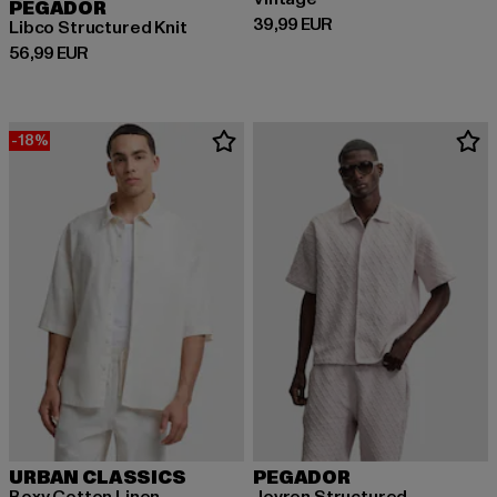
PEGADOR
Derzeitiger Preis: 39,99 EUR
39,99 EUR
Libco Structured Knit
Derzeitiger Preis: 56,99 EUR
56,99 EUR
-18%
URBAN CLASSICS
PEGADOR