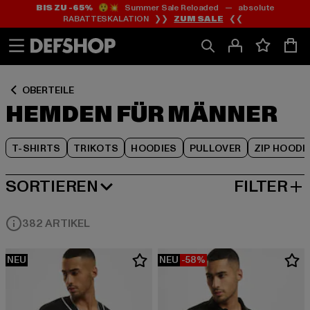
BIS ZU -65%
😲💥 Summer Sale Reloaded — absolute
Zum
Zum
Zum
RABATTESKALATION ❯❯
ZUM SALE
❮❮
Inhalt
Fußzeile
Produktraster
springen
springen
springen
OBERTEILE
HEMDEN FÜR MÄNNER
T-SHIRTS
TRIKOTS
HOODIES
PULLOVER
ZIP HOODI
SORTIEREN
FILTER
BELIEBTESTE
382 ARTIKEL
NEU
NEU
-58%