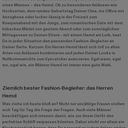
eines Mannes – das Hemd. Ob zu besonderen Anlässen wie
Hochzeiten, dem runden Geburtstag Deiner Oma, ins Office mit
Anzughose oder locker-lässig in der Freizeit zum
Kneipenabend mit den Jungs, zum romantischen Date mit dem
hübschen Mädel von gestern Abend oder zum sonntäglichen
Mittagessen zu Deinen Eltern– mit einem Hemd am Leib, hast
Du in jeder Situation den passenden Fashion-Begleiter an
Deiner Seite. Kurzum: Ein Herren Hemd lässt sich toll zu allen
Arten von Anlässen kombinieren und jeden Deiner Looks in
Nullkommanichts zum Eyecatcher avancieren. Egal wann, egal
wo, egal wie, ein Männer Hemd ist immer eine gute Wahl.
Ziemlich bester Fashion-Begleiter: das Herren
Hemd
Was ziehe ich heute bloß an? Nicht nur unzählige Frauen stellen
sich Tag für Tag die Frage der Fragen. Auch viele Männer
beschäftigen sich intensiv damit, wie sie ihrem Outfit den
perfekten Schliff verpassen könnten. Dabei sticht vor allem ein
Kleidungsstück hervor, dass Du passend zu jedem Anlass stylen