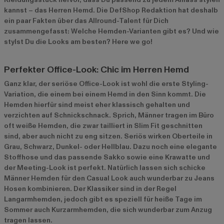
kannst – das Herren Hemd. Die DefShop Redaktion hat deshalb
ein paar Fakten über das Allround-Talent für Dich
zusammengefasst: Welche Hemden-Varianten gibt es? Und wie
stylst Du die Looks am besten? Here we go!
Perfekter Office-Look: Chic im Herren Hemd
Ganz klar, der seriöse Office-Look ist wohl die erste Styling-
Variation, die einem bei einem Hemd in den Sinn kommt. Die
Hemden hierfür sind meist eher klassisch gehalten und
verzichten auf Schnickschnack. Sprich, Männer tragen im Büro
oft weiße Hemden, die zwar tailliert in Slim Fit geschnitten
sind, aber auch nicht zu eng sitzen. Seriös wirken Oberteile in
Grau, Schwarz, Dunkel- oder Hellblau. Dazu noch eine elegante
Stoffhose und das passende Sakko sowie eine Krawatte und
der Meeting-Look ist perfekt. Natürlich lassen sich schicke
Männer Hemden für den Casual Look auch wunderbar zu Jeans
Hosen kombinieren. Der Klassiker sind in der Regel
Langarmhemden, jedoch gibt es speziell für heiße Tage im
Sommer auch Kurzarmhemden, die sich wunderbar zum Anzug
tragen lassen.