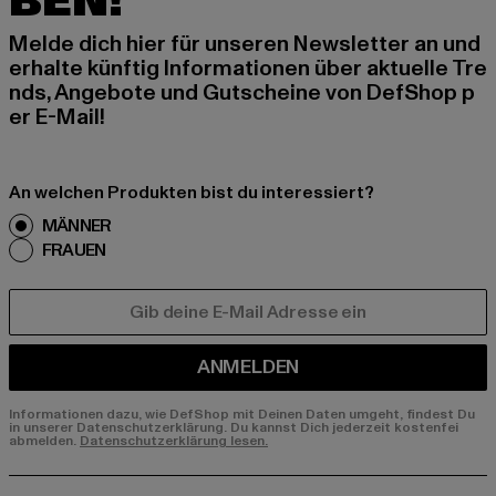
BEN!
Melde dich hier für unseren Newsletter an und
erhalte künftig Informationen über aktuelle Tre
nds, Angebote und Gutscheine von DefShop p
er E-Mail!
An welchen Produkten bist du interessiert?
MÄNNER
FRAUEN
E-MAIL
ANMELDEN
Informationen dazu, wie DefShop mit Deinen Daten umgeht, findest Du
in unserer Datenschutzerklärung. Du kannst Dich jederzeit kostenfei
abmelden.
Datenschutzerklärung lesen.