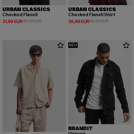
URBAN CLASSICS
URBAN CLASSICS
Checked Flanell
Checked Flanell Shirt
Derzeitiger Preis: 31,99 EUR
Aktionspreis: 49,99 EUR
Derzeitiger Preis: 36,99 EUR
Aktionspreis:
31,99 EUR
49,99 EUR
36,99 EUR
49,99 EUR
NEU
BRANDIT
Vintage