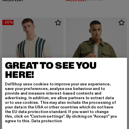
-26%
GREAT TO SEE YOU
HERE!
DefShop uses cookies to improve your use experience,
save your preferences, analyse use behaviour and to
provide and measure interest-based contents and
advertising. In addition, we allow partners to extract data
URBAN CLASSICS
BRANDIT
or to use cookies. This may also include the processing of
your data in the USA or other countries which do not have
Knit Retro
Vintage
the EU data protection standard. If you want to change
Derzeitiger Preis: 36,99 EUR
Aktionspreis: 49,99 EUR
Derzeitiger Preis: 39,99 EUR
36,99 EUR
49,99 EUR
39,99 EUR
this, click on "Custom settings". By clicking on "Accept" you
agree to this.
Data protection