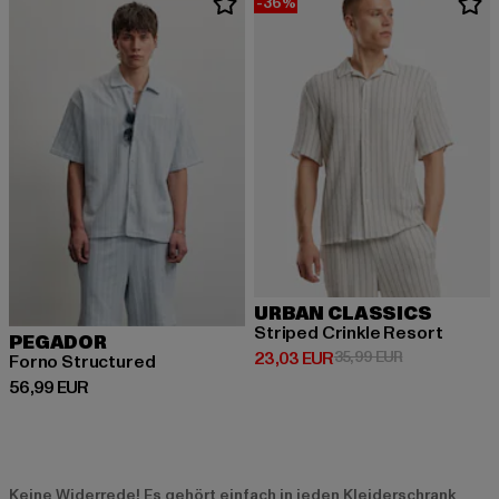
-36%
URBAN CLASSICS
Striped Crinkle Resort
PEGADOR
Derzeitiger Preis: 23,03 EUR
Aktionspreis:
23,03 EUR
35,99 EUR
Forno Structured
Derzeitiger Preis: 56,99 EUR
56,99 EUR
Keine Widerrede! Es gehört einfach in jeden Kleiderschrank