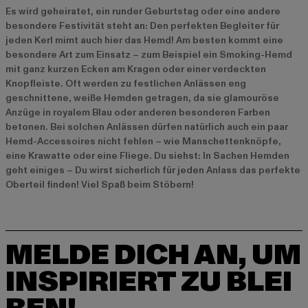
Es wird geheiratet, ein runder Geburtstag oder eine andere
besondere Festivität steht an: Den perfekten Begleiter für
jeden Kerl mimt auch hier das Hemd! Am besten kommt eine
besondere Art zum Einsatz – zum Beispiel ein Smoking-Hemd
mit ganz kurzen Ecken am Kragen oder einer verdeckten
Knopfleiste. Oft werden zu festlichen Anlässen eng
geschnittene, weiße Hemden getragen, da sie glamouröse
Anzüge in royalem Blau oder anderen besonderen Farben
betonen. Bei solchen Anlässen dürfen natürlich auch ein paar
Hemd-Accessoires nicht fehlen – wie Manschettenknöpfe,
eine Krawatte oder eine Fliege. Du siehst: In Sachen Hemden
geht einiges – Du wirst sicherlich für jeden Anlass das perfekte
Oberteil finden! Viel Spaß beim Stöbern!
MELDE DICH AN, UM
INSPIRIERT ZU BLEI