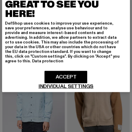
GREAT TO SEE YOU
HERE!
UNFAIR ATHLETICS
KARL KANI
DefShop uses cookies to improve your use experience,
UNFR25105-00007
Signature Knit Cardigan
save your preferences, analyse use behaviour and to
Derzeitiger Preis: 75,99 EUR
Aktionspreis: 99,99 EUR
Derzeitiger Preis: 40,79 EUR
Aktionspreis:
75,99 EUR
99,99 EUR
40,79 EUR
59,99 EUR
provide and measure interest-based contents and
advertising. In addition, we allow partners to extract data
or to use cookies. This may also include the processing of
your data in the USA or other countries which do not have
the EU data protection standard. If you want to change
-16%
-16%
this, click on "Custom settings". By clicking on "Accept" you
agree to this.
Data protection
ACCEPT
INDIVIDUAL SETTINGS