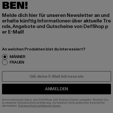
BEN!
Melde dich hier für unseren Newsletter an und
erhalte künftig Informationen über aktuelle Tre
nds, Angebote und Gutscheine von DefShop p
er E-Mail!
An welchen Produkten bist du interessiert?
MÄNNER
FRAUEN
E-MAIL
ANMELDEN
Informationen dazu, wie DefShop mit Deinen Daten umgeht, findest Du
in unserer Datenschutzerklärung. Du kannst Dich jederzeit kostenfei
abmelden.
Datenschutzerklärung lesen.