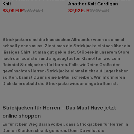
Knit
Another Knit Cardigan
Derzeitiger Preis: 83,99 EUR
Aktionspreis: 99,99 EUR
Derzeitiger Preis: 82,92 EUR
Aktionspreis:
83,99 EUR
99,99 EUR
82,92 EUR
99,90 EUR
Strickjacken sind die klassischen Allrounder wenn es einmal
schnell gehen muss. Zieht man die Strickjacke einfach über ein
lässiges Shirt ist man gut gekleidet. Stöbere in unserem Store
nach den coolsten und angesagtesten Klamotten wie zum
Beispiel Strickjacken für Herren. Falls wir Deine Größe der
gewünschten Herren-Strickjacke einmal nicht auf Lager haben
sollten, kannst Du uns eine E-Mail schreiben. Wir informieren
Dich dann sobald die Strickjacke wieder eingetroffen ist.
Strickjacken für Herren – Das Must Have jetzt
online shoppen
Es führt kein Weg daran vorbei, dass Strickjacken für Herren in
Deinen Kleiderschrank gehören. Denn Du willst die