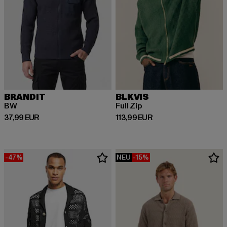
BRANDIT
BLKVIS
BW
Full Zip
Derzeitiger Preis: 37,99 EUR
Derzeitiger Preis: 113,99 EUR
37,99 EUR
113,99 EUR
-47%
NEU
-15%