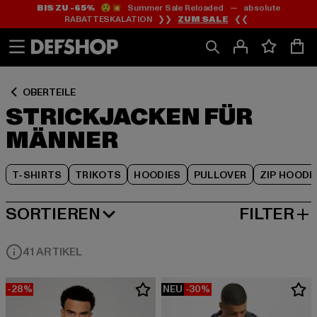
BIS ZU -65%
😲💥 Summer Sale Reloaded — absolute
Zum
Zum
Zum
RABATTESKALATION ❯❯
ZUM SALE
❮❮
Inhalt
Fußzeile
Produktraster
springen
springen
springen
OBERTEILE
STRICKJACKEN FÜR
MÄNNER
T-SHIRTS
TRIKOTS
HOODIES
PULLOVER
ZIP HOODI
SORTIEREN
FILTER
BELIEBTESTE
41 ARTIKEL
-28%
NEU
-30%