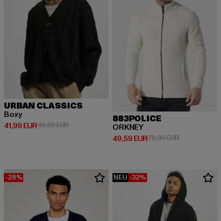
URBAN CLASSICS
Boxy
883POLICE
Derzeitiger Preis: 41,99 EUR
Aktionspreis: 49,99 EUR
41,99 EUR
49,99 EUR
ORKNEY
Derzeitiger Preis: 49,59 EUR
Aktionspreis:
49,59 EUR
79,99 EUR
-28%
NEU
-32%