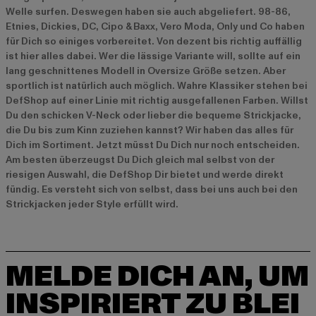
Welle surfen. Deswegen haben sie auch abgeliefert. 98-86,
Etnies, Dickies, DC, Cipo & Baxx, Vero Moda, Only und Co haben
für Dich so einiges vorbereitet. Von dezent bis richtig auffällig
ist hier alles dabei. Wer die lässige Variante will, sollte auf ein
lang geschnittenes Modell in Oversize Größe setzen. Aber
sportlich ist natürlich auch möglich. Wahre Klassiker stehen bei
DefShop auf einer Linie mit richtig ausgefallenen Farben. Willst
Du den schicken V-Neck oder lieber die bequeme Strickjacke,
die Du bis zum Kinn zuziehen kannst? Wir haben das alles für
Dich im Sortiment. Jetzt müsst Du Dich nur noch entscheiden.
Am besten überzeugst Du Dich gleich mal selbst von der
riesigen Auswahl, die DefShop Dir bietet und werde direkt
fündig. Es versteht sich von selbst, dass bei uns auch bei den
Strickjacken jeder Style erfüllt wird.
MELDE DICH AN, UM
INSPIRIERT ZU BLEI