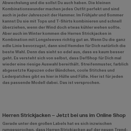
Abwechslung und die sollst Du auch haben. Die kleinen
Kombinationswunder machen jedes Outfit perfekt und sind
auch in jeder Jahreszeit der Hammer. Im Frühjahr und Sommer
kannst Du sie mit Tops und T-Shirts kombinieren und schnell
überziehen, wenn der Wind doch etwas kühler wehen sollte.
Aber auch im Winter kommen die Herren Strickjacken in
Kombination mit Longsleeves richtig gut an. Wenn Du die ganz
edle Linie bevorzugst, dann sind Hemden für Dich natürlich die
beste Wahl. Denn das sieht so edel aus, dass es kaum besser
geht. Es versteht sich von selbst, dass DefShop für Dich mal
wieder eine riesige Auswahl bereithält. Streifenmuster, farblich
abgesetzte Kapuzen oder Bündchen, coole Stitches und
Lederpatches gibt es hier in Hülle und Fülle. Hier ist für jeden
das passende Modell dabei. Das ist versprochen.
Herren Strickjacken – Jetzt bei uns im Online Shop
Gerade unter den großen Labels hat es sich inzwischen
rumgesprochen, dass Herren
Strickjacken auf der neuen Trend-