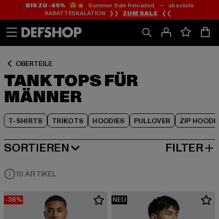
BIS ZU -65%
😲💥 Summer Sale Reloaded — absolute
Zum
Zum
Zum
RABATTESKALATION ❯❯
ZUM SALE
❮❮
Inhalt
Fußzeile
Produktraster
springen
springen
springen
OBERTEILE
TANK TOPS FÜR
MÄNNER
T-SHIRTS
TRIKOTS
HOODIES
PULLOVER
ZIP HOODI
SORTIEREN
FILTER
BELIEBTESTE
10 ARTIKEL
-38%
NEU