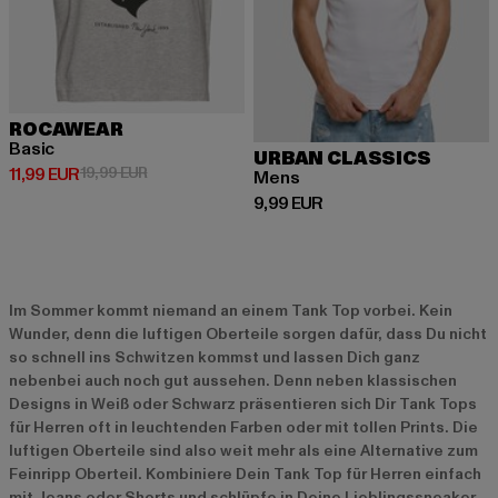
ROCAWEAR
Basic
URBAN CLASSICS
Derzeitiger Preis: 11,99 EUR
Aktionspreis: 19,99 EUR
11,99 EUR
19,99 EUR
Mens
Derzeitiger Preis: 9,99 EUR
9,99 EUR
Im Sommer kommt niemand an einem Tank Top vorbei. Kein
Wunder, denn die luftigen Oberteile sorgen dafür, dass Du nicht
so schnell ins Schwitzen kommst und lassen Dich ganz
nebenbei auch noch gut aussehen. Denn neben klassischen
Designs in Weiß oder Schwarz präsentieren sich Dir Tank Tops
für Herren oft in leuchtenden Farben oder mit tollen Prints. Die
luftigen Oberteile sind also weit mehr als eine Alternative zum
Feinripp Oberteil. Kombiniere Dein Tank Top für Herren einfach
mit Jeans oder Shorts und schlüpfe in Deine Lieblingssneaker