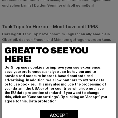
und schon kannst Du den Sommer stilvoll genießen!
Tank Tops für Herren - Must-have seit 1968
Der Begriff Tank Top bezeichnet im Englischen allgemein ein
Oberteil, das von Frauen und Männern getragen werden kann.
Im Fashionbereich versteht man darunter ein ärmelloses Shirt
GREAT TO SEE YOU
mit oder ohne Träger. Tank Tops für Herren entwickelten sich in
HERE!
den 1960er Jahren als Mischform von Unterhemden und
Badeanzügen. Der englische Begriff „tank suit“ bedeutet
übersetzt Badeanzug und gab dem Produkt seinen Namen.
DefShop uses cookies to improve your use experience,
save your preferences, analyse use behaviour and to
Heutzutage haben Tank Tops für Herren keine Ähnlichkeit mehr
provide and measure interest-based contents and
mit Bademode, sondern sind als eigenständiges Oberteil fest
advertising. In addition, we allow partners to extract data
in der Modewelt etabliert. Du kannst sie im Sommer als
or to use cookies. This may also include the processing of
your data in the USA or other countries which do not have
Alternative zumT-Shirt oder Hemd tragen oder in der kalten
the EU data protection standard. If you want to change
Jahreszeit unter Deinem Kapuzenpullover, um Dich zusätzlich
this, click on "Custom settings". By clicking on "Accept" you
zu wärmen. Als Sportkleidung sind bei Basketballern vor allem
agree to this.
Data protection
die weit geschnittenen Modelle beliebt, da sie dem Spieler
genug Bewegungsfreiheit bieten. Bei so viel Abwechslung ist
ACCEPT
es also kein Wunder, dass auch Stars wie Ryan Gosling,