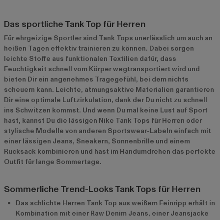
Das sportliche Tank Top für Herren
Für ehrgeizige Sportler sind Tank Tops unerlässlich um auch an
heißen Tagen effektiv trainieren zu können. Dabei sorgen
leichte Stoffe aus funktionalen Textilien dafür, dass
Feuchtigkeit schnell vom Körper wegtransportiert wird und
bieten Dir ein angenehmes Tragegefühl, bei dem nichts
scheuern kann. Leichte, atmungsaktive Materialien garantieren
Dir eine optimale Luftzirkulation, dank der Du nicht zu schnell
ins Schwitzen kommst. Und wenn Du mal keine Lust auf Sport
hast, kannst Du die lässigen Nike Tank Tops für Herren oder
stylische Modelle von anderen Sportswear-Labeln einfach mit
einer lässigen Jeans, Sneakern, Sonnenbrille und einem
Rucksack kombinieren und hast im Handumdrehen das perfekte
Outfit für lange Sommertage.
Sommerliche Trend-Looks Tank Tops für Herren
Das schlichte Herren Tank Top aus weißem Feinripp erhält in
Kombination mit einer Raw Denim Jeans, einer Jeansjacke