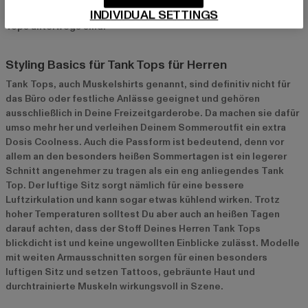
Channing Tatum oder Chris Brown regelmäßig in Herren Tank
INDIVIDUAL SETTINGS
Tops unterwegs sind.
Styling Basics für Tank Tops für Herren
Tank Tops, auch Muskelshirts genannt, sind definitiv nicht für
das Büro oder festliche Anlässe geeignet und gehören
ausschließlich in Deine Freizeitgarderobe. Da machen sie dafür
umso mehr her und verleihen Deinem Sommeroutfit ein extra
Dosis Coolness. Auch die Passform ist bedeutend, denn vor
allem an den besonders heißen Sommertagen ist ein legerer
Schnitt angenehmer zu tragen als ein eng anliegendes Tank
Top. Der luftige Sitz sorgt nämlich für eine bessere
Luftzirkulation und kann sogar etwas kühlend wirken. Trotz
hoher Temperaturen solltest Du aber auch an heißen Tagen
darauf achten, dass der Stoff Deines Herren Tank Tops
blickdicht ist und keine ungewollten Einblicke zulässt. Modelle
mit weiten Armausschnitten sorgen für einen besonders
luftigen Sitz und setzen Tattoos, gebräunte Haut und
durchtrainierte Muskeln wirkungsvoll in Szene.