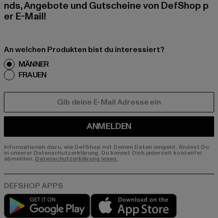
nds, Angebote und Gutscheine von DefShop p
er E-Mail!
An welchen Produkten bist du interessiert?
MÄNNER
FRAUEN
E-MAIL
ANMELDEN
Informationen dazu, wie DefShop mit Deinen Daten umgeht, findest Du
in unserer Datenschutzerklärung. Du kannst Dich jederzeit kostenfei
abmelden.
Datenschutzerklärung lesen.
Play market
App store