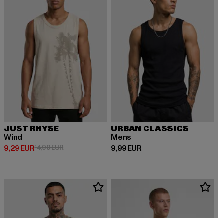
JUST RHYSE
URBAN CLASSICS
Wind
Mens
Derzeitiger Preis: 9,29 EUR
Aktionspreis: 14,99 EUR
Derzeitiger Preis: 9,99 EUR
9,29 EUR
14,99 EUR
9,99 EUR