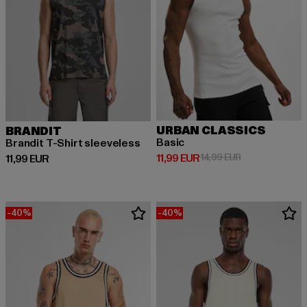
URBAN CLASSICS
BRANDIT
Basic
Brandit T-Shirt sleeveless
Derzeitiger Preis: 11,99 EUR
Aktionspreis: 1
11,99 EUR
14,99 EUR
Derzeitiger Preis: 11,99 EUR
11,99 EUR
-40%
-40%