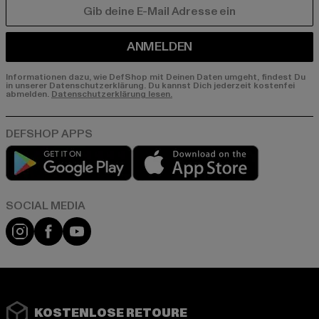
E-MAIL
ANMELDEN
Informationen dazu, wie DefShop mit Deinen Daten umgeht, findest Du
in unserer Datenschutzerklärung. Du kannst Dich jederzeit kostenfei
abmelden.
Datenschutzerklärung lesen.
Play market
App store
Instagram
Facebook
YouTube
KOSTENLOSE RETOURE