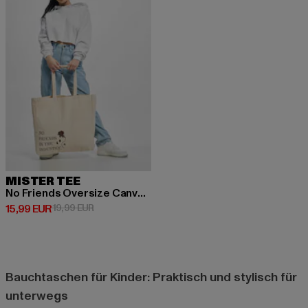
MISTER TEE
No Friends Oversize Canvas Tote Bag
Derzeitiger Preis: 15,99 EUR
Aktionspreis: 19,99 EUR
15,99 EUR
19,99 EUR
Bauchtaschen für Kinder: Praktisch und stylisch für
unterwegs