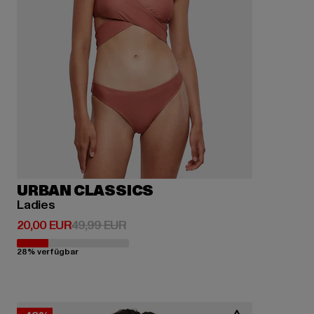
URBAN CLASSICS
Ladies
Derzeitiger Preis: 20,00 EUR
Aktionspreis: 49,99 EUR
20,00 EUR
49,99 EUR
28% verfügbar