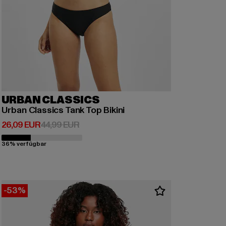
URBAN CLASSICS
Urban Classics Tank Top Bikini
Derzeitiger Preis: 26,09 EUR
Aktionspreis: 44,99 EUR
26,09 EUR
44,99 EUR
36% verfügbar
-53%