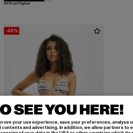
85% verfügbar
-48%
O SEE YOU HERE!
rove your use experience, save your preferences, analyse u
ontents and advertising. In addition, we allow partners to e
ocessing of your data in the USA or other countries which do 