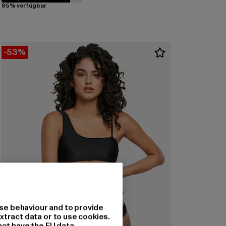
85% verfügbar
-53%
se behaviour and to provide
xtract data or to use cookies.
not have the EU data