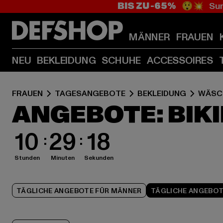
BIS ZU -65%
😲💥 Sum
MÄNNER
FRAUEN
NEU
BEKLEIDUNG
SCHUHE
ACCESSOIRES
FRAUEN
TAGESANGEBOTE
BEKLEIDUNG
WÄSC
ANGEBOTE: BIKI
10
29
17
Stunden
Minuten
Sekunden
TÄGLICHE ANGEBOTE FÜR MÄNNER
TÄGLICHE ANGEBOT