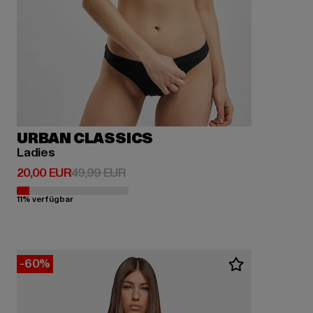
URBAN CLASSICS
Ladies
Derzeitiger Preis: 20,00 EUR
Aktionspreis: 49,99 EUR
20,00 EUR
49,99 EUR
11% verfügbar
-60%