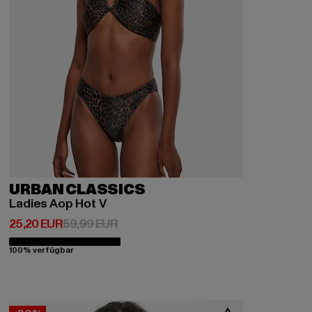
URBAN CLASSICS
Ladies Aop Hot V
Derzeitiger Preis: 25,20 EUR
Aktionspreis: 59,99 EUR
25,20 EUR
59,99 EUR
100% verfügbar