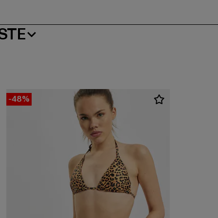
STE
-48%