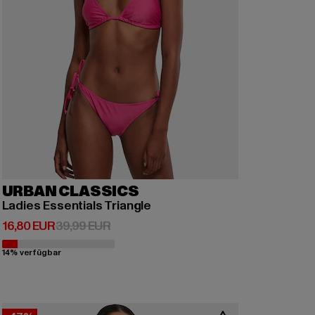
URBAN CLASSICS
Ladies Essentials Triangle
Derzeitiger Preis: 16,80 EUR
Aktionspreis: 39,99 EUR
16,80 EUR
39,99 EUR
14% verfügbar