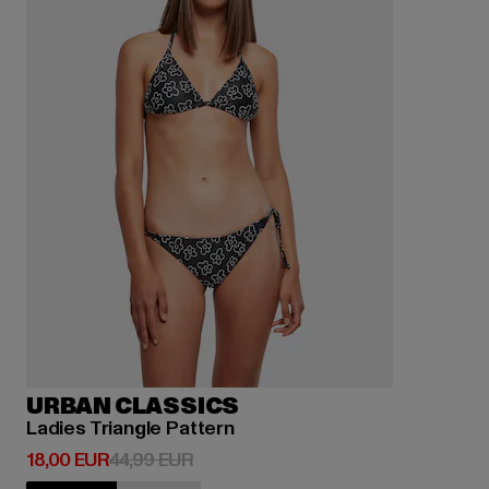
URBAN CLASSICS
Ladies Triangle Pattern
Derzeitiger Preis: 18,00 EUR
Aktionspreis: 44,99 EUR
18,00 EUR
44,99 EUR