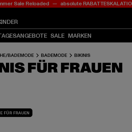
mer Sale Reloaded — absolute RABATTESKALAT
Zum
Zum
Zum
Inhalt
Fußzeile
Produktraster
springen
springen
springen
KINDER
(Enter
(Enter
(Enter
drücken)
drücken)
drücken)
TAGESANGEBOTE
SALE
MARKEN
HE/BADEMODE
BADEMODE
BIKINIS
NIS FÜR FRAUEN
E FÜR FRAUEN