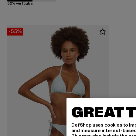
52% verfügbar
-55%
GREAT T
DefShop uses cookies to imp
and measure interest-based c
This may also include the pr