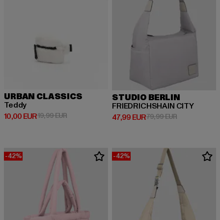
URBAN CLASSICS
STUDIO BERLIN
Teddy
FRIEDRICHSHAIN CITY
Derzeitiger Preis: 10,00 EUR
Aktionspreis: 19,99 EUR
10,00 EUR
19,99 EUR
Derzeitiger Preis: 47,99 EUR
Aktionspreis:
47,99 EUR
79,99 EUR
-42%
-42%