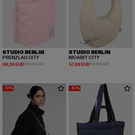
STUDIO BERLIN
STUDIO BERLIN
PRENZLAU CITY
MOABIT CITY
Derzeitiger Preis: 69,59 EUR
Aktionspreis: 119,99 EUR
Derzeitiger Preis: 57,99 EUR
Aktionspreis:
69,59 EUR
119,99 EUR
57,99 EUR
99,99 EUR
-10%
-40%