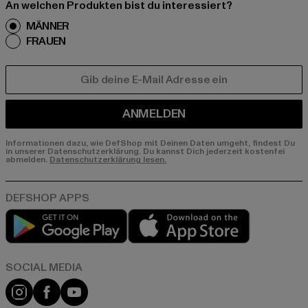
An welchen Produkten bist du interessiert?
MÄNNER
FRAUEN
E-MAIL
ANMELDEN
Informationen dazu, wie DefShop mit Deinen Daten umgeht, findest Du
in unserer Datenschutzerklärung. Du kannst Dich jederzeit kostenfei
abmelden.
Datenschutzerklärung lesen.
Play market
App store
Instagram
Facebook
YouTube