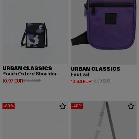
URBAN CLASSICS
URBAN CLASSICS
Pouch Oxford Shoulder
Festival
Derzeitiger Preis: 10,97 EUR
Aktionspreis: 17,99 EUR
10,97 EUR
17,99 EUR
Derzeitiger Preis: 10,94 EUR
Aktionspreis: 
10,94 EUR
14,99 EUR
-50%
-40%