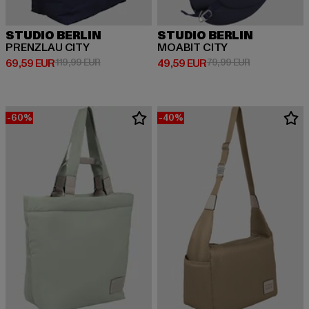
STUDIO BERLIN
STUDIO BERLIN
PRENZLAU CITY
MOABIT CITY
Derzeitiger Preis: 69,59 EUR
Aktionspreis: 119,99 EUR
Derzeitiger Preis: 49,59 EUR
Aktionspreis:
69,59 EUR
119,99 EUR
49,59 EUR
79,99 EUR
-60%
-40%