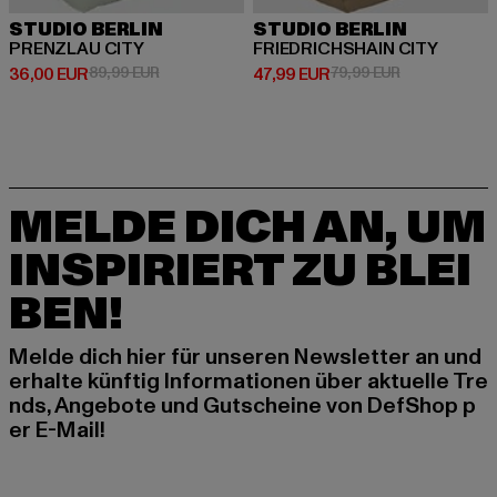
STUDIO BERLIN
STUDIO BERLIN
PRENZLAU CITY
FRIEDRICHSHAIN CITY
Derzeitiger Preis: 36,00 EUR
Aktionspreis: 89,99 EUR
Derzeitiger Preis: 47,99 EUR
Aktionspreis:
36,00 EUR
89,99 EUR
47,99 EUR
79,99 EUR
MELDE DICH AN, UM
INSPIRIERT ZU BLEI
BEN!
Melde dich hier für unseren Newsletter an und
erhalte künftig Informationen über aktuelle Tre
nds, Angebote und Gutscheine von DefShop p
er E-Mail!