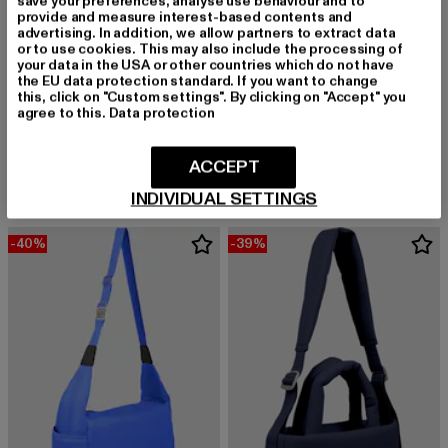
save your preferences, analyse use behaviour and to
provide and measure interest-based contents and
advertising. In addition, we allow partners to extract data
or to use cookies. This may also include the processing of
your data in the USA or other countries which do not have
the EU data protection standard. If you want to change
this, click on "Custom settings". By clicking on "Accept" you
agree to this.
Data protection
STUDIO BERLIN
STUDIO BERLIN
DAHLEM MINI
MITTE MINI
Derzeitiger Preis: 28,00 EUR
Aktionspreis: 69,99 EUR
Derzeitiger Preis: 42,69 EUR
Aktionspreis:
28,00 EUR
69,99 EUR
42,69 EUR
69,99 EUR
ACCEPT
INDIVIDUAL SETTINGS
-40%
-39%