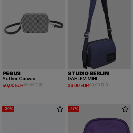
PEQUS
STUDIO BERLIN
Aether Canvas
DAHLEM MINI
Derzeitiger Preis: 50,00 EUR
Aktionspreis: 99,99 EUR
Derzeitiger Preis: 36,00 EUR
Aktionspreis:
50,00 EUR
99,99 EUR
36,00 EUR
89,99 EUR
-39%
-27%