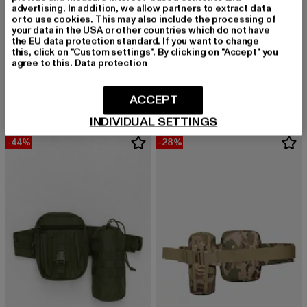
advertising. In addition, we allow partners to extract data
or to use cookies. This may also include the processing of
your data in the USA or other countries which do not have
the EU data protection standard. If you want to change
this, click on "Custom settings". By clicking on "Accept" you
BRANDIT
BRANDIT
agree to this.
Data protection
US Cooper Chest Pack
waistbeltbag Allround
Derzeitiger Preis: 28,79 EUR
Aktionspreis: 35,99 EUR
Derzeitiger Preis: 19,99 EUR
Aktionspreis: 
28,79 EUR
35,99 EUR
19,99 EUR
24,99 EUR
ACCEPT
INDIVIDUAL SETTINGS
-44%
-28%