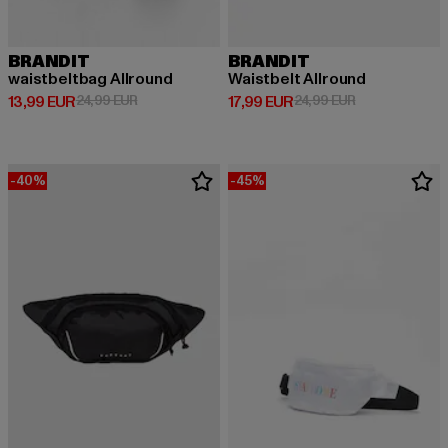
BRANDIT
BRANDIT
waistbeltbag Allround
Waistbelt Allround
Derzeitiger Preis: 13,99 EUR
Aktionspreis: 24,99 EUR
Derzeitiger Preis: 17,99 EUR
Aktionspreis: 
13,99 EUR
24,99 EUR
17,99 EUR
24,99 EUR
-40%
-45%