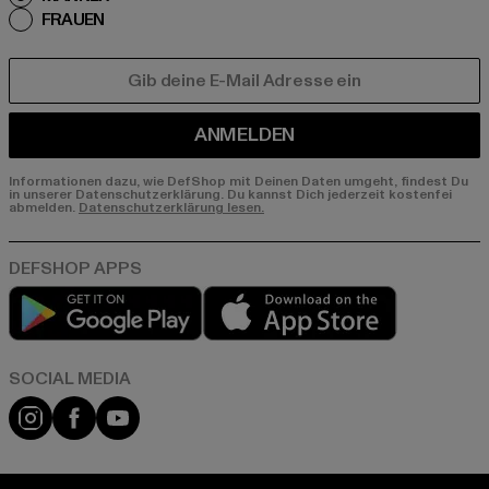
FRAUEN
E-MAIL
ANMELDEN
Informationen dazu, wie DefShop mit Deinen Daten umgeht, findest Du
in unserer Datenschutzerklärung. Du kannst Dich jederzeit kostenfei
abmelden.
Datenschutzerklärung lesen.
Play market
App store
Instagram
Facebook
YouTube