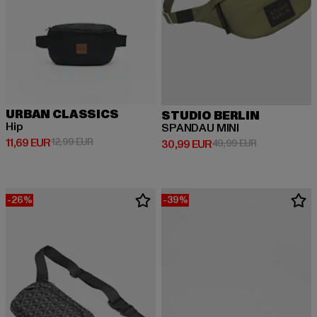
URBAN CLASSICS
STUDIO BERLIN
Hip
SPANDAU MINI
Derzeitiger Preis: 11,69 EUR
Aktionspreis: 12,99 EUR
11,69 EUR
12,99 EUR
Derzeitiger Preis: 30,99 EUR
Aktionspreis:
30,99 EUR
49,99 EUR
-26%
-39%