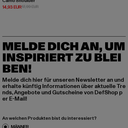
Camo Shoulder
Derzeitiger Preis: 14,93 EUR
Aktionspreis: 17,99 EUR
14,93 EUR
17,99 EUR
MELDE DICH AN, UM
INSPIRIERT ZU BLEI
BEN!
Melde dich hier für unseren Newsletter an und
erhalte künftig Informationen über aktuelle Tre
nds, Angebote und Gutscheine von DefShop p
er E-Mail!
An welchen Produkten bist du interessiert?
MÄNNER