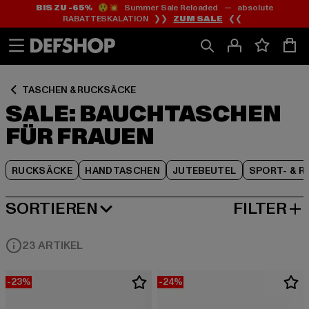
BIS ZU -65%
😲💥 Summer Sale Reloaded — absolute
Zum
Zum
Zum
RABATTESKALATION ❯❯
ZUM SALE
❮❮
Inhalt
Fußzeile
Produktraster
springen
springen
springen
TASCHEN & RUCKSÄCKE
SALE: BAUCHTASCHEN
FÜR FRAUEN
RUCKSÄCKE
HANDTASCHEN
JUTEBEUTEL
SPORT- & R
SORTIEREN
FILTER
BELIEBTESTE
23 ARTIKEL
-23%
-24%