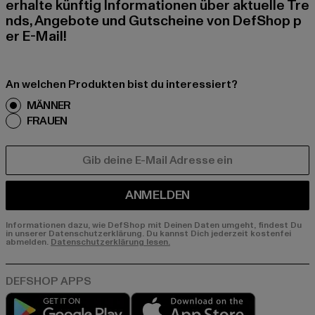
erhalte künftig Informationen über aktuelle Tre
nds, Angebote und Gutscheine von DefShop p
er E-Mail!
An welchen Produkten bist du interessiert?
MÄNNER
FRAUEN
E-MAIL
ANMELDEN
Informationen dazu, wie DefShop mit Deinen Daten umgeht, findest Du
in unserer Datenschutzerklärung. Du kannst Dich jederzeit kostenfei
abmelden.
Datenschutzerklärung lesen.
Play market
App store