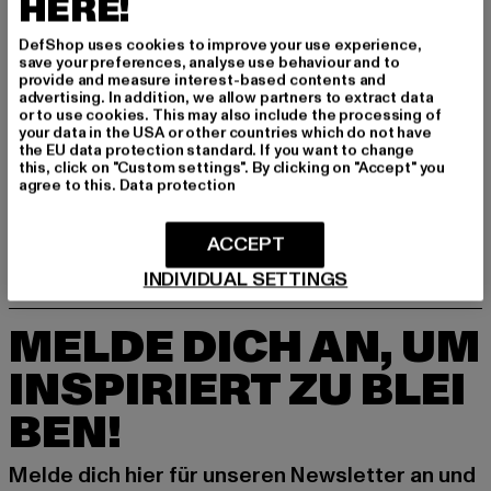
HERE!
DefShop uses cookies to improve your use experience,
save your preferences, analyse use behaviour and to
provide and measure interest-based contents and
advertising. In addition, we allow partners to extract data
or to use cookies. This may also include the processing of
your data in the USA or other countries which do not have
the EU data protection standard. If you want to change
FLEXFIT
this, click on "Custom settings". By clicking on "Accept" you
Unipanel Melange Cap
agree to this.
Data protection
Derzeitiger Preis: 14,99 EUR
Aktionspreis: 24,99 EUR
14,99 EUR
24,99 EUR
ACCEPT
INDIVIDUAL SETTINGS
MELDE DICH AN, UM
INSPIRIERT ZU BLEI
BEN!
Melde dich hier für unseren Newsletter an und