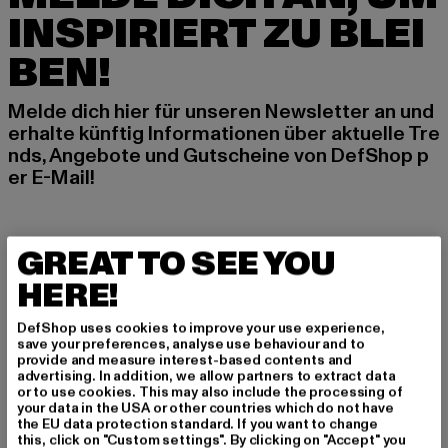
INSPIRIERT ZU BLEI
BEN!
Melde dich hier für unseren Newsletter an und
erhalte künftig Informationen über aktuelle Tre
nds, Angebote und Gutscheine von DefShop p
er E-Mail!
An welchen Produkten bist du interessiert?
GREAT TO SEE YOU
MÄNNER
HERE!
FRAUEN
DefShop uses cookies to improve your use experience,
save your preferences, analyse use behaviour and to
E-MAIL
provide and measure interest-based contents and
advertising. In addition, we allow partners to extract data
or to use cookies. This may also include the processing of
ANMELDEN
your data in the USA or other countries which do not have
the EU data protection standard. If you want to change
this, click on "Custom settings". By clicking on "Accept" you
Informationen dazu, wie DefShop mit Deinen Daten umgeht, findest Du