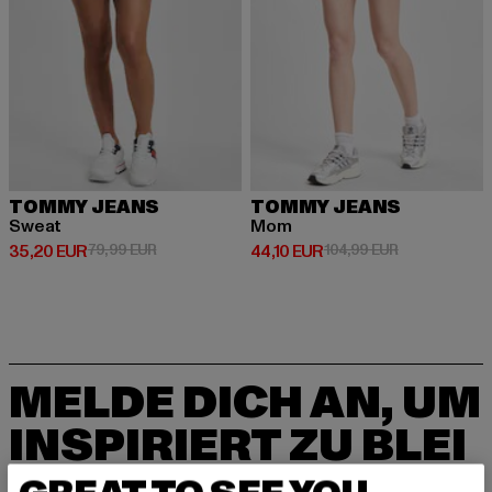
TOMMY JEANS
TOMMY JEANS
Sweat
Mom
Derzeitiger Preis: 35,20 EUR
Aktionspreis: 79,99 EUR
Derzeitiger Preis: 44,10 EUR
Aktionspreis:
35,20 EUR
79,99 EUR
44,10 EUR
104,99 EUR
MELDE DICH AN, UM
INSPIRIERT ZU BLEI
BEN!