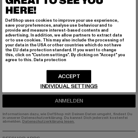
GREAT TO SEE YOU
HERE!
Melde dich hier für unseren Newsletter an und
erhalte künftig Informationen über aktuelle Tre
DefShop uses cookies to improve your use experience,
nds, Angebote und Gutscheine von DefShop p
save your preferences, analyse use behaviour and to
er E-Mail!
provide and measure interest-based contents and
advertising. In addition, we allow partners to extract data
or to use cookies. This may also include the processing of
your data in the USA or other countries which do not have
the EU data protection standard. If you want to change
An welchen Produkten bist du interessiert?
this, click on "Custom settings". By clicking on "Accept" you
agree to this.
Data protection
MÄNNER
FRAUEN
ACCEPT
INDIVIDUAL SETTINGS
E-MAIL
ANMELDEN
Informationen dazu, wie DefShop mit Deinen Daten umgeht, findest Du
in unserer Datenschutzerklärung. Du kannst Dich jederzeit kostenfei
abmelden.
Datenschutzerklärung lesen.