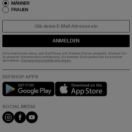
MÄNNER
FRAUEN
E-MAIL
ANMELDEN
Informationen dazu, wie DefShop mit Deinen Daten umgeht, findest Du
in unserer Datenschutzerklärung. Du kannst Dich jederzeit kostenfei
abmelden.
Datenschutzerklärung lesen.
Play market
App store
Instagram
Facebook
YouTube