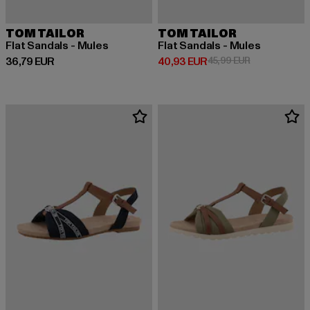
TOM TAILOR
TOM TAILOR
Flat Sandals - Mules
Flat Sandals - Mules
Derzeitiger Preis: 36,79 EUR
Derzeitiger Preis: 40,93 EUR
Aktionspreis:
36,79 EUR
40,93 EUR
45,99 EUR