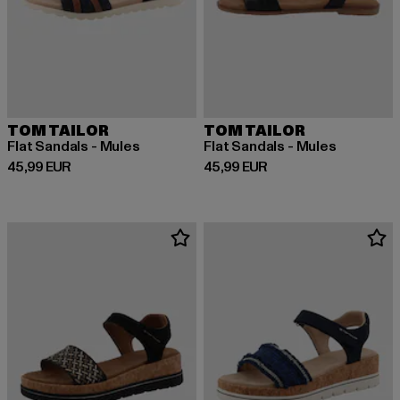
TOM TAILOR
TOM TAILOR
Flat Sandals - Mules
Flat Sandals - Mules
Derzeitiger Preis: 45,99 EUR
Derzeitiger Preis: 45,99 EUR
45,99 EUR
45,99 EUR