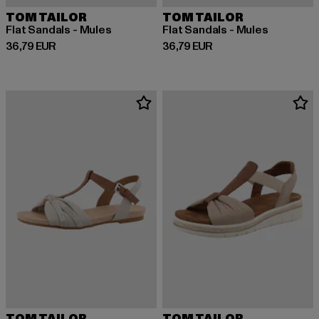
TOM TAILOR
TOM TAILOR
Flat Sandals - Mules
Flat Sandals - Mules
Derzeitiger Preis: 36,79 EUR
Derzeitiger Preis: 36,79 EUR
36,79 EUR
36,79 EUR