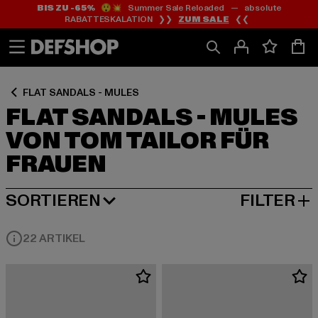
BIS ZU -65%
😲💥 Summer Sale Reloaded — absolute
Zum
Zum
Zum
RABATTESKALATION ❯❯
ZUM SALE
❮❮
Inhalt
Fußzeile
Produktraster
springen
springen
springen
FLAT SANDALS - MULES
FLAT SANDALS - MULES
VON TOM TAILOR FÜR
FRAUEN
SORTIEREN
FILTER
BELIEBTESTE
22 ARTIKEL