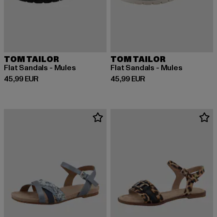
TOM TAILOR
TOM TAILOR
Flat Sandals - Mules
Flat Sandals - Mules
Derzeitiger Preis: 45,99 EUR
Derzeitiger Preis: 45,99 EUR
45,99 EUR
45,99 EUR