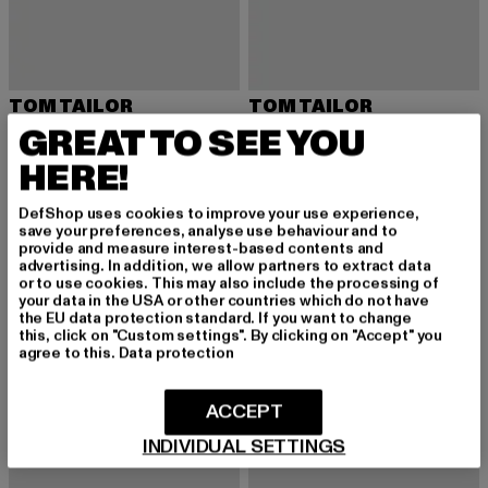
TOM TAILOR
TOM TAILOR
Flat Sandals - Mules
Flat Sandals - Mules
GREAT TO SEE YOU
Derzeitiger Preis: 41,85 EUR
Derzeitiger Preis: 45,99 EUR
41,85 EUR
45,99 EUR
HERE!
DefShop uses cookies to improve your use experience,
save your preferences, analyse use behaviour and to
-11%
provide and measure interest-based contents and
advertising. In addition, we allow partners to extract data
or to use cookies. This may also include the processing of
your data in the USA or other countries which do not have
the EU data protection standard. If you want to change
this, click on "Custom settings". By clicking on "Accept" you
agree to this.
Data protection
ACCEPT
INDIVIDUAL SETTINGS