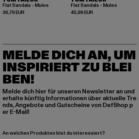
TOM TAILOR
TOM TAILOR
Flat Sandals - Mules
Flat Sandals - Mules
Derzeitiger Preis: 36,79 EUR
Derzeitiger Preis: 45,99 EUR
36,79 EUR
45,99 EUR
MELDE DICH AN, UM
INSPIRIERT ZU BLEI
BEN!
Melde dich hier für unseren Newsletter an und
erhalte künftig Informationen über aktuelle Tre
nds, Angebote und Gutscheine von DefShop p
er E-Mail!
An welchen Produkten bist du interessiert?