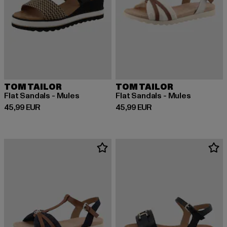
TOM TAILOR
TOM TAILOR
Flat Sandals - Mules
Flat Sandals - Mules
Derzeitiger Preis: 45,99 EUR
Derzeitiger Preis: 45,99 EUR
45,99 EUR
45,99 EUR