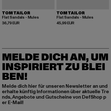
TOM TAILOR
TOM TAILOR
Flat Sandals - Mules
Flat Sandals - Mules
Derzeitiger Preis: 36,79 EUR
Derzeitiger Preis: 45,99 EUR
36,79 EUR
45,99 EUR
MELDE DICH AN, UM
INSPIRIERT ZU BLEI
BEN!
Melde dich hier für unseren Newsletter an und
erhalte künftig Informationen über aktuelle Tre
nds, Angebote und Gutscheine von DefShop p
er E-Mail!