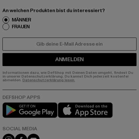
An welchen Produkten bist du interessiert?
MÄNNER
FRAUEN
E-MAIL
ANMELDEN
Informationen dazu, wie DefShop mit Deinen Daten umgeht, findest Du
in unserer Datenschutzerklärung. Du kannst Dich jederzeit kostenfei
abmelden.
Datenschutzerklärung lesen.
Play market
App store
Instagram
Facebook
YouTube