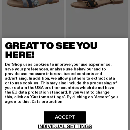
GREAT TO SEE YOU
TOM TAILOR
TOM TAILOR
Flat Sandals - Mules
Flat Sandals - Mules
HERE!
Derzeitiger Preis: 41,85 EUR
Derzeitiger Preis: 45,99 EUR
41,85 EUR
45,99 EUR
DefShop uses cookies to improve your use experience,
save your preferences, analyse use behaviour and to
provide and measure interest-based contents and
-11%
advertising. In addition, we allow partners to extract data
or to use cookies. This may also include the processing of
your data in the USA or other countries which do not have
the EU data protection standard. If you want to change
this, click on "Custom settings". By clicking on "Accept" you
agree to this.
Data protection
ACCEPT
INDIVIDUAL SETTINGS