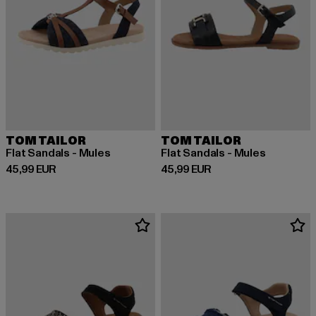
TOM TAILOR
TOM TAILOR
Flat Sandals - Mules
Flat Sandals - Mules
Derzeitiger Preis: 45,99 EUR
Derzeitiger Preis: 45,99 EUR
45,99 EUR
45,99 EUR