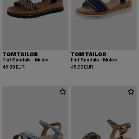
TOM TAILOR
TOM TAILOR
Flat Sandals - Mules
Flat Sandals - Mules
Derzeitiger Preis: 45,99 EUR
Derzeitiger Preis: 45,99 EUR
45,99 EUR
45,99 EUR