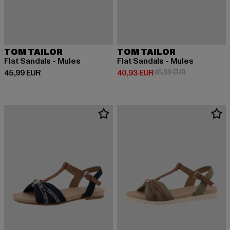
TOM TAILOR
TOM TAILOR
Flat Sandals - Mules
Flat Sandals - Mules
Derzeitiger Preis: 45,99 EUR
Derzeitiger Preis: 40,93 EUR
Aktionspreis:
45,99 EUR
40,93 EUR
45,99 EUR