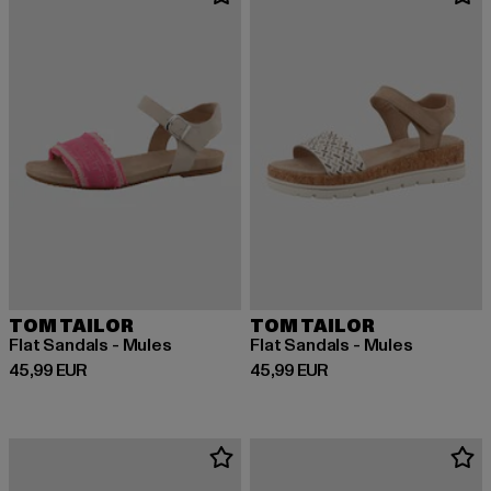
TOM TAILOR
TOM TAILOR
Flat Sandals - Mules
Flat Sandals - Mules
Derzeitiger Preis: 45,99 EUR
Derzeitiger Preis: 45,99 EUR
45,99 EUR
45,99 EUR