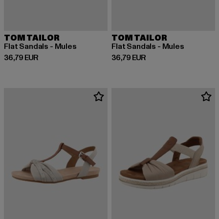
TOM TAILOR
TOM TAILOR
Flat Sandals - Mules
Flat Sandals - Mules
Derzeitiger Preis: 36,79 EUR
Derzeitiger Preis: 36,79 EUR
36,79 EUR
36,79 EUR