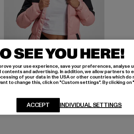
O SEE YOU HERE!
rove your use experience, save your preferences, analyse u
ontents and advertising. In addition, we allow partners to e
ocessing of your data in the USA or other countries which do 
THE NORTH FACE
ant to change this, click on "Custom settings". By clicking on 
Diablo Down
Derzeitiger Preis: 148,46 EUR
Aktionspreis: 329,90 EUR
148,46 EUR
329,90 EUR
ACCEPT
INDIVIDUAL SETTINGS