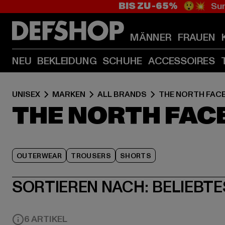
BIS ZU -65%
😲💥 Sum
MÄNNER
FRAUEN
NEU
BEKLEIDUNG
SCHUHE
ACCESSOIRES
UNISEX
MARKEN
ALL BRANDS
THE NORTH FAC
THE NORTH FAC
OUTERWEAR
TROUSERS
SHORTS
SORTIEREN NACH:
BELIEBTE
6 ARTIKEL