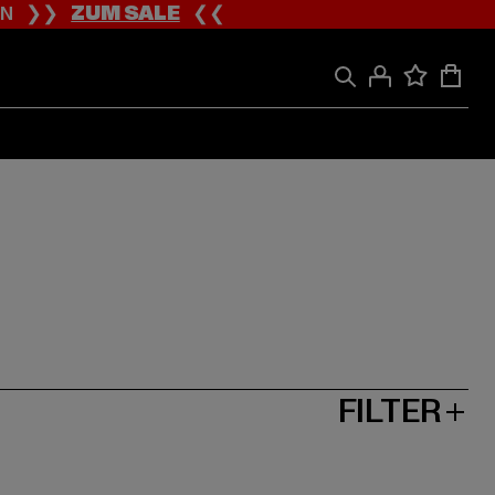
ION ❯❯
ZUM SALE
❮❮
FILTER