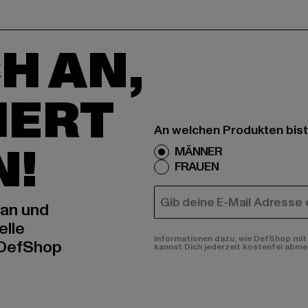
H AN,
IERT
An welchen Produkten bist
N!
MÄNNER
FRAUEN
E-MAIL
 an und
elle
Informationen dazu, wie DefShop mit 
 DefShop
kannst Dich jederzeit kostenfei abme