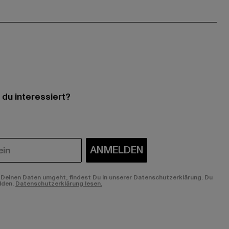
 du interessiert?
ANMELDEN
Deinen Daten umgeht, findest Du in unserer Datenschutzerklärung. Du
lden.
Datenschutzerklärung lesen.