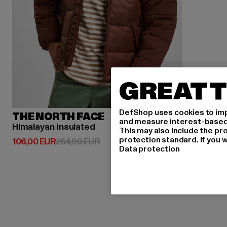
GREAT T
DefShop uses cookies to imp
THE NORTH FACE
and measure interest-based c
Himalayan Insulated
This may also include the pr
protection standard. If you w
Derzeitiger Preis: 106,00 EUR
Aktionspreis: 264,99 EUR
106,00 EUR
264,99 EUR
Data protection