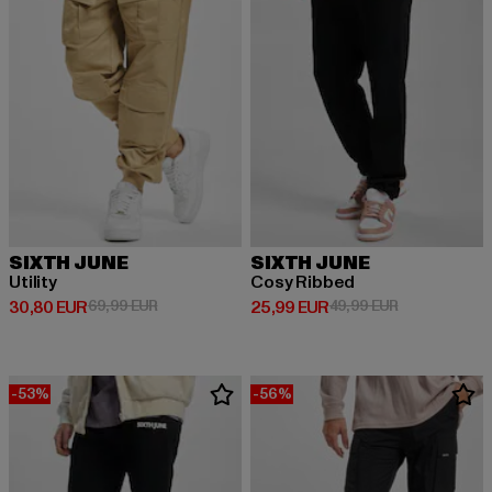
SIXTH JUNE
SIXTH JUNE
Utility
Cosy Ribbed
Derzeitiger Preis: 30,80 EUR
Aktionspreis: 69,99 EUR
Derzeitiger Preis: 25,99 EUR
Aktionspreis:
30,80 EUR
69,99 EUR
25,99 EUR
49,99 EUR
-53%
-56%