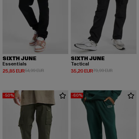
SIXTH JUNE
SIXTH JUNE
Essentials
Tactical
Derzeitiger Preis: 25,85 EUR
Aktionspreis: 54,99 EUR
Derzeitiger Preis: 35,20 EUR
Aktionspreis:
25,85 EUR
54,99 EUR
35,20 EUR
79,99 EUR
-50%
-60%