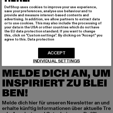
DefShop uses cookies to improve your use experience,
save your preferences, analyse use behaviour and to
provide and measure interest-based contents and
advertising. In addition, we allow partners to extract data
or to use cookies. This may also include the processing of
your data in the USA or other countries which do not have
SIXTH JUNE
the EU data protection standard. If you want to change
Washed
this, click on "Custom settings". By clicking on "Accept" you
Derzeitiger Preis: 28,00 EUR
Aktionspreis: 69,99 EUR
28,00 EUR
69,99 EUR
agree to this.
Data protection
ACCEPT
INDIVIDUAL SETTINGS
MELDE DICH AN, UM
INSPIRIERT ZU BLEI
BEN!
Melde dich hier für unseren Newsletter an und
erhalte künftig Informationen über aktuelle Tre