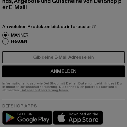
nds, Angebote und Gutscheine von DefShop p
er E-Mail!
An welchen Produkten bist du interessiert?
MÄNNER
FRAUEN
E-MAIL
ANMELDEN
Informationen dazu, wie DefShop mit Deinen Daten umgeht, findest Du
in unserer Datenschutzerklärung. Du kannst Dich jederzeit kostenfei
abmelden.
Datenschutzerklärung lesen.
Play market
App store