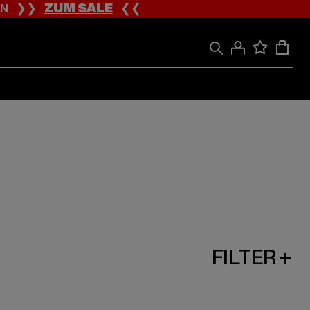
ION ❯❯
ZUM SALE
❮❮
FILTER