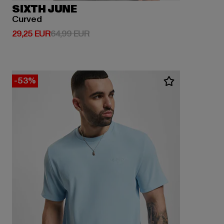
SIXTH JUNE
Curved
Derzeitiger Preis: 29,25 EUR
Aktionspreis: 64,99 EUR
29,25 EUR
64,99 EUR
-53%