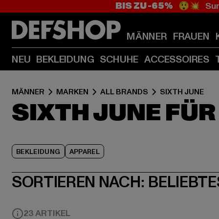
BIS ZU -65%
😲💥 Sum
MÄNNER
FRAUEN
NEU
BEKLEIDUNG
SCHUHE
ACCESSOIRES
MÄNNER
MARKEN
ALL BRANDS
SIXTH JUNE
SIXTH JUNE FÜ
BEKLEIDUNG
APPAREL
SORTIEREN NACH:
BELIEBTE
23 ARTIKEL