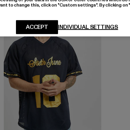
ant to change this, click on "Custom settings". By clicking on 
-60%
ACCEPT
INDIVIDUAL SETTINGS