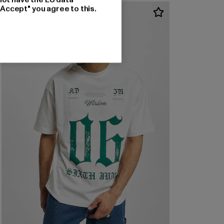
"Accept" you agree to this.
-58%