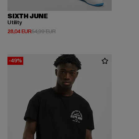
SIXTH JUNE
Utility
Derzeitiger Preis: 28,04 EUR
Aktionspreis: 54,99 EUR
28,04 EUR
54,99 EUR
-49%