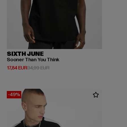
SIXTH JUNE
Sooner Than You Think
Derzeitiger Preis: 17,84 EUR
Aktionspreis: 34,99 EUR
17,84 EUR
34,99 EUR
-49%