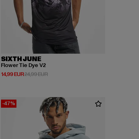
SIXTH JUNE
Flower Tie Dye V2
Derzeitiger Preis: 14,99 EUR
Aktionspreis: 24,99 EUR
14,99 EUR
24,99 EUR
-47%