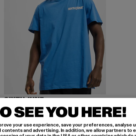
SIXTH JUNE
Basic Logo
O SEE YOU HERE!
Derzeitiger Preis: 15,05 EUR
Aktionspreis: 34,99 EUR
15,05 EUR
34,99 EUR
rove your use experience, save your preferences, analyse u
ontents and advertising. In addition, we allow partners to e
ocessing of your data in the USA or other countries which do 