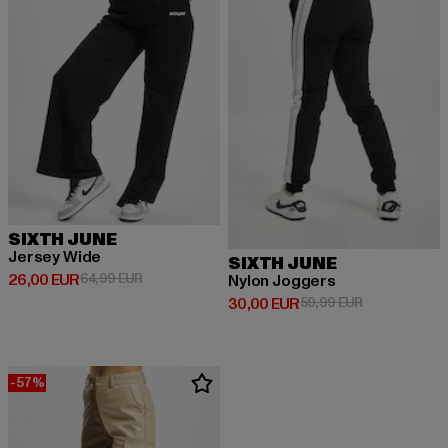
SIXTH JUNE
Jersey Wide
SIXTH JUNE
Derzeitiger Preis: 26,00 EUR
Aktionspreis: 64,99 EUR
26,00 EUR
64,99 EUR
Nylon Joggers
Derzeitiger Preis: 30,00 EUR
Aktionspreis:
30,00 EUR
59,99 EUR
-57%