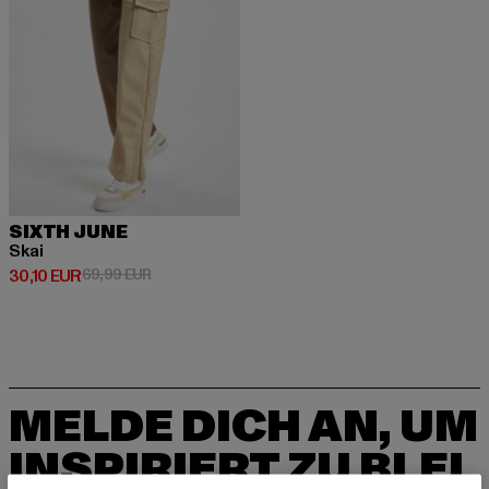
SIXTH JUNE
Skai
Derzeitiger Preis: 30,10 EUR
Aktionspreis: 69,99 EUR
30,10 EUR
69,99 EUR
MELDE DICH AN, UM
INSPIRIERT ZU BLEI