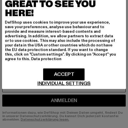
GREAT TO SEE YOU
BEN!
HERE!
Melde dich hier für unseren Newsletter an und
erhalte künftig Informationen über aktuelle Tre
DefShop uses cookies to improve your use experience,
save your preferences, analyse use behaviour and to
nds, Angebote und Gutscheine von DefShop p
provide and measure interest-based contents and
er E-Mail!
advertising. In addition, we allow partners to extract data
or to use cookies. This may also include the processing of
your data in the USA or other countries which do not have
the EU data protection standard. If you want to change
this, click on "Custom settings". By clicking on "Accept" you
An welchen Produkten bist du interessiert?
agree to this.
Data protection
MÄNNER
FRAUEN
ACCEPT
INDIVIDUAL SETTINGS
E-MAIL
ANMELDEN
Informationen dazu, wie DefShop mit Deinen Daten umgeht, findest Du
in unserer Datenschutzerklärung. Du kannst Dich jederzeit kostenfei
abmelden.
Datenschutzerklärung lesen.