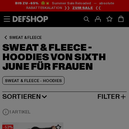
BIS ZU -65%
😲💥 Summer Sale Reloaded — absolute
Zum
Zum
Zum
RABATTESKALATION ❯❯
ZUM SALE
❮❮
Inhalt
Fußzeile
Produktraster
springen
springen
springen
SWEAT & FLEECE
SWEAT & FLEECE -
HOODIES VON SIXTH
JUNE FÜR FRAUEN
SWEAT & FLEECE - HOODIES
SORTIEREN
FILTER
BELIEBTESTE
1 ARTIKEL
-53%