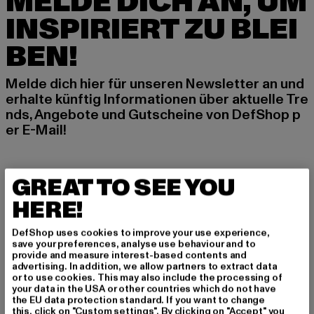
MELDE DICH AN, UM
INSPIRIERT ZU BLEI
BEN!
Melde dich hier für unseren Newsletter an und
erhalte künftig Informationen über aktuelle Tre
nds, Angebote und Gutscheine von DefShop p
er E-Mail!
An welchen Produkten bist du interessiert?
GREAT TO SEE YOU
MÄNNER
HERE!
FRAUEN
DefShop uses cookies to improve your use experience,
save your preferences, analyse use behaviour and to
provide and measure interest-based contents and
E-MAIL
advertising. In addition, we allow partners to extract data
or to use cookies. This may also include the processing of
ANMELDEN
your data in the USA or other countries which do not have
the EU data protection standard. If you want to change
this, click on "Custom settings". By clicking on "Accept" you