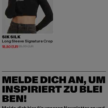
SIK SILK
Long Sleeve Signature Crop
Derzeitiger Preis: 18,80 EUR
Aktionspreis: 39,99 EUR
18,80 EUR
39,99 EUR
MELDE DICH AN, UM
INSPIRIERT ZU BLEI
BEN!