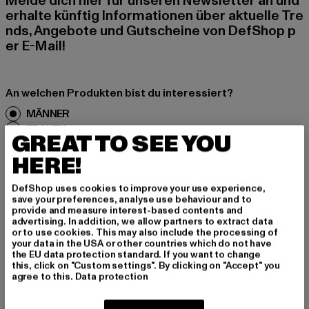
Melde dich hier für unseren Newsletter an und
erhalte künftig Informationen über aktuelle Tre
nds, Angebote und Gutscheine von DefShop p
er E-Mail!
An welchen Produkten bist du interessiert?
MÄNNER
FRAUEN
GREAT TO SEE YOU
HERE!
E-MAIL
DefShop uses cookies to improve your use experience,
save your preferences, analyse use behaviour and to
ANMELDEN
provide and measure interest-based contents and
advertising. In addition, we allow partners to extract data
Informationen dazu, wie DefShop mit Deinen Daten umgeht, findest Du
or to use cookies. This may also include the processing of
in unserer Datenschutzerklärung. Du kannst Dich jederzeit kostenfei
your data in the USA or other countries which do not have
abmelden.
Datenschutzerklärung lesen.
the EU data protection standard. If you want to change
this, click on "Custom settings". By clicking on "Accept" you
agree to this.
Data protection
Play market
App store