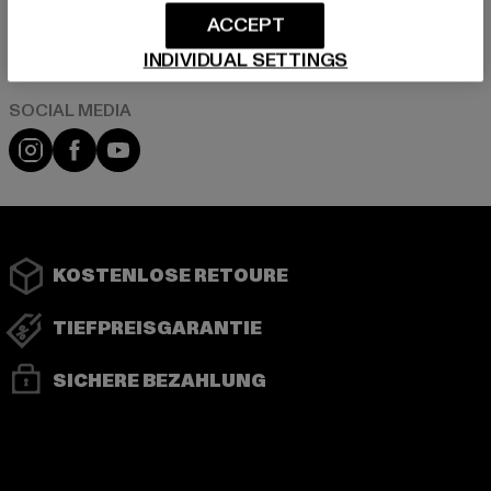
ACCEPT
Play market
App store
INDIVIDUAL SETTINGS
Instagram
Facebook
YouTube
KOSTENLOSE RETOURE
TIEFPREISGARANTIE
SICHERE BEZAHLUNG