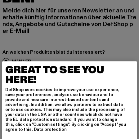
Melde dich hier für unseren Newsletter an und
erhalte künftig Informationen über aktuelle Tre
nds, Angebote und Gutscheine von DefShop p
er E-Mail!
An welchen Produkten bist du interessiert?
MÄNNER
GREAT TO SEE YOU
FRAUEN
HERE!
E-MAIL
DefShop uses cookies to improve your use experience,
save your preferences, analyse use behaviour and to
provide and measure interest-based contents and
ANMELDEN
advertising. In addition, we allow partners to extract data
or to use cookies. This may also include the processing of
your data in the USA or other countries which do not have
Informationen dazu, wie DefShop mit Deinen Daten umgeht, findest Du
in unserer Datenschutzerklärung. Du kannst Dich jederzeit kostenfei
the EU data protection standard. If you want to change
abmelden.
Datenschutzerklärung lesen.
this, click on "Custom settings". By clicking on "Accept" you
agree to this.
Data protection