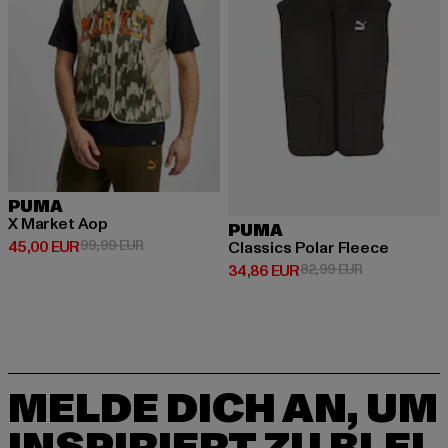
PUMA
X Market Aop
PUMA
Derzeitiger Preis: 45,00 EUR
Aktionspreis: 99,99 EUR
45,00 EUR
99,99 EUR
Classics Polar Fleece
Derzeitiger Preis: 34,86 EUR
Aktionspreis:
34,86 EUR
82,99 EUR
MELDE DICH AN, UM