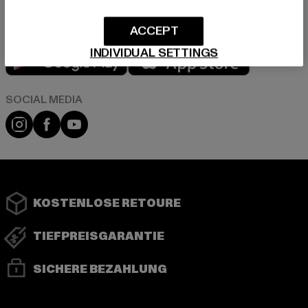
ACCEPT
Play market
App store
INDIVIDUAL SETTINGS
Instagram
Facebook
YouTube
KOSTENLOSE RETOURE
TIEFPREISGARANTIE
SICHERE BEZAHLUNG