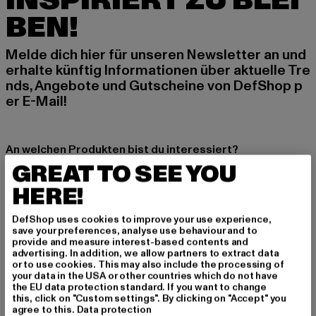
INSPIRIERT ZU BLEI
BEN!
Melde dich hier für unseren Newsletter an und
erhalte künftig Informationen über aktuelle Tre
nds, Angebote und Gutscheine von DefShop p
er E-Mail!
An welchen Produkten bist du interessiert?
GREAT TO SEE YOU
MÄNNER
FRAUEN
HERE!
DefShop uses cookies to improve your use experience,
E-MAIL
save your preferences, analyse use behaviour and to
provide and measure interest-based contents and
advertising. In addition, we allow partners to extract data
ANMELDEN
or to use cookies. This may also include the processing of
your data in the USA or other countries which do not have
the EU data protection standard. If you want to change
Informationen dazu, wie DefShop mit Deinen Daten umgeht, findest Du
this, click on "Custom settings". By clicking on "Accept" you
in unserer Datenschutzerklärung. Du kannst Dich jederzeit kostenfei
abmelden.
Datenschutzerklärung lesen.
agree to this.
Data protection