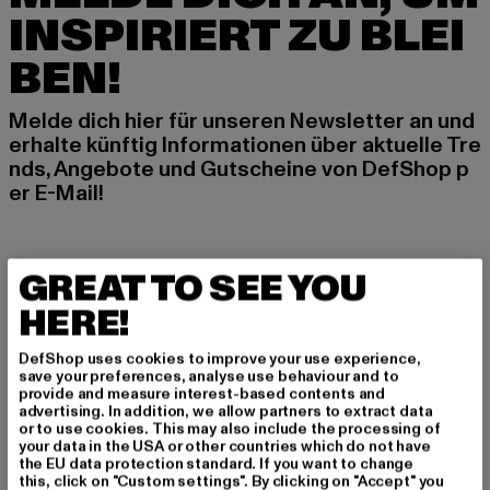
INSPIRIERT ZU BLEI
BEN!
Melde dich hier für unseren Newsletter an und
erhalte künftig Informationen über aktuelle Tre
nds, Angebote und Gutscheine von DefShop p
er E-Mail!
An welchen Produkten bist du interessiert?
GREAT TO SEE YOU
MÄNNER
HERE!
FRAUEN
DefShop uses cookies to improve your use experience,
save your preferences, analyse use behaviour and to
E-MAIL
provide and measure interest-based contents and
advertising. In addition, we allow partners to extract data
or to use cookies. This may also include the processing of
ANMELDEN
your data in the USA or other countries which do not have
the EU data protection standard. If you want to change
this, click on "Custom settings". By clicking on "Accept" you
Informationen dazu, wie DefShop mit Deinen Daten umgeht, findest Du