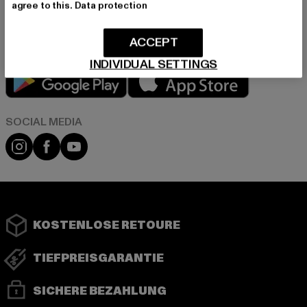
agree to this.
Data protection
in unserer Datenschutzerklärung. Du kannst Dich jederzeit kostenfei
abmelden.
Datenschutzerklärung lesen.
ACCEPT
INDIVIDUAL SETTINGS
Play market
App store
Instagram
Facebook
YouTube
KOSTENLOSE RETOURE
TIEFPREISGARANTIE
SICHERE BEZAHLUNG