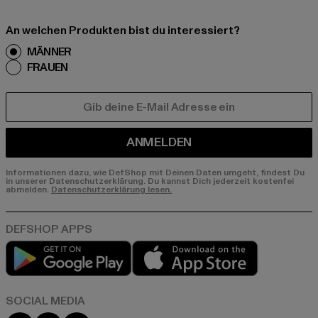
An welchen Produkten bist du interessiert?
MÄNNER
FRAUEN
E-MAIL
ANMELDEN
Informationen dazu, wie DefShop mit Deinen Daten umgeht, findest Du
in unserer Datenschutzerklärung. Du kannst Dich jederzeit kostenfei
abmelden.
Datenschutzerklärung lesen.
Play market
App store