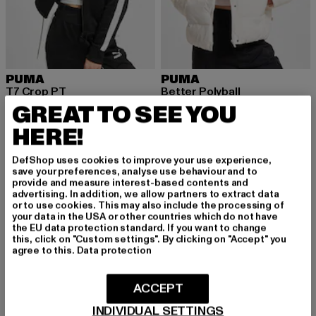
PUMA
PUMA
T7 Crop PT
Better Polyball
Derzeitiger Preis: 32,20 EUR
Aktionspreis: 69,99 EUR
Derzeitiger Preis: 59,80 EUR
Aktionspreis
GREAT TO SEE YOU
32,20 EUR
69,99 EUR
59,80 EUR
129,99 EUR
HERE!
DefShop uses cookies to improve your use experience,
-53%
save your preferences, analyse use behaviour and to
provide and measure interest-based contents and
advertising. In addition, we allow partners to extract data
or to use cookies. This may also include the processing of
your data in the USA or other countries which do not have
the EU data protection standard. If you want to change
this, click on "Custom settings". By clicking on "Accept" you
agree to this.
Data protection
ACCEPT
INDIVIDUAL SETTINGS