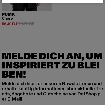
PUMA
Chore
Derzeitiger Preis: 56,40 EUR
Aktionspreis: 119,99 EUR
56,40 EUR
119,99 EUR
MELDE DICH AN, UM
INSPIRIERT ZU BLEI
BEN!
Melde dich hier für unseren Newsletter an und
erhalte künftig Informationen über aktuelle Tre
nds, Angebote und Gutscheine von DefShop p
er E-Mail!