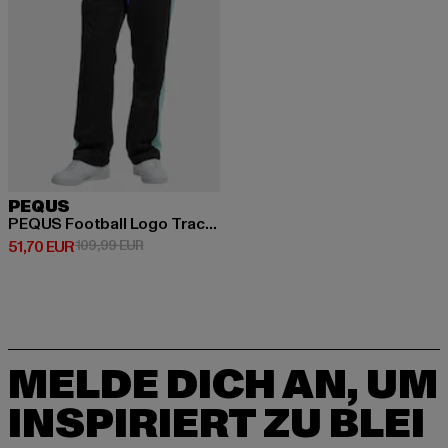
PEQUS
PEQUS Football Logo Track Pant
Derzeitiger Preis: 51,70 EUR
Aktionspreis: 109,99 EUR
51,70 EUR
109,99 EUR
MELDE DICH AN, UM
INSPIRIERT ZU BLEI