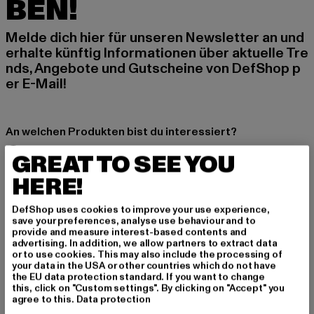
BEN!
Melde dich hier für unseren Newsletter an und
erhalte künftig Informationen über aktuelle Tre
nds, Angebote und Gutscheine von DefShop p
er E-Mail!
An welchen Produkten bist du interessiert?
MÄNNER
GREAT TO SEE YOU
FRAUEN
HERE!
DefShop uses cookies to improve your use experience,
E-MAIL
save your preferences, analyse use behaviour and to
provide and measure interest-based contents and
ANMELDEN
advertising. In addition, we allow partners to extract data
or to use cookies. This may also include the processing of
your data in the USA or other countries which do not have
Informationen dazu, wie DefShop mit Deinen Daten umgeht, findest Du
the EU data protection standard. If you want to change
in unserer Datenschutzerklärung. Du kannst Dich jederzeit kostenfei
this, click on "Custom settings". By clicking on "Accept" you
abmelden.
Datenschutzerklärung lesen.
agree to this.
Data protection