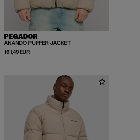
PEGADOR
ANANDO PUFFER JACKET
Derzeitiger Preis: 161,49 EUR
161,49 EUR