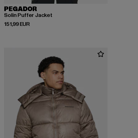
PEGADOR
Solin Puffer Jacket
Derzeitiger Preis: 151,99 EUR
151,99 EUR