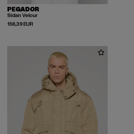
PEGADOR
Sidan Velour
Derzeitiger Preis: 156,39 EUR
156,39 EUR