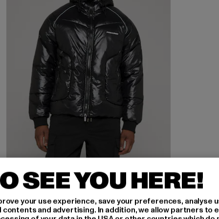
O SEE YOU HERE!
PEGADOR
TOBY RAGLAN
rove your use experience, save your preferences, analyse u
ontents and advertising. In addition, we allow partners to e
Derzeitiger Preis: 180,99 EUR
180,99 EUR
ocessing of your data in the USA or other countries which do 