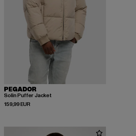
PEGADOR
Solin Puffer Jacket
Derzeitiger Preis: 159,99 EUR
159,99 EUR