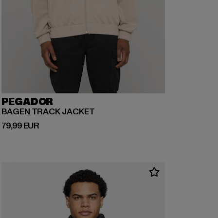
PEGADOR
BAGEN TRACK JACKET
Derzeitiger Preis: 79,99 EUR
79,99 EUR