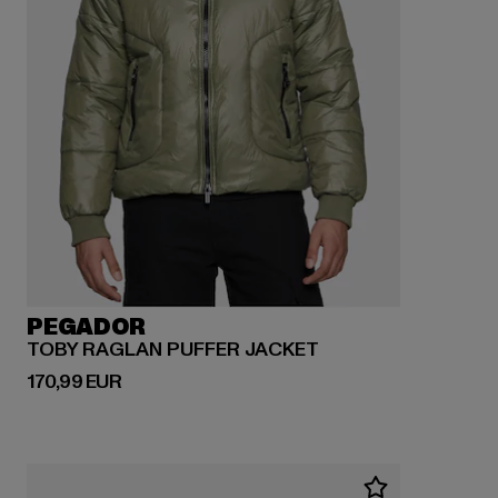
PEGADOR
TOBY RAGLAN PUFFER JACKET
Derzeitiger Preis: 170,99 EUR
170,99 EUR