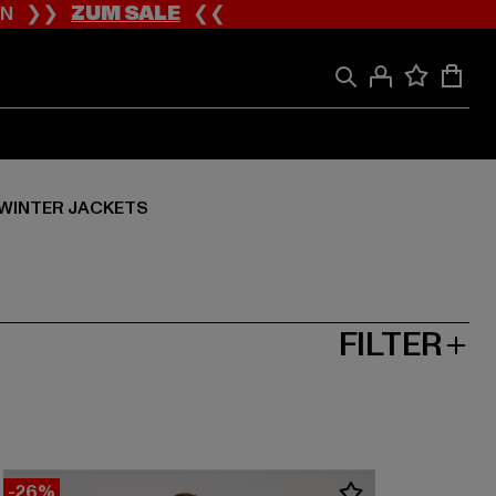
ION ❯❯
ZUM SALE
❮❮
WINTER JACKETS
FILTER
-26%