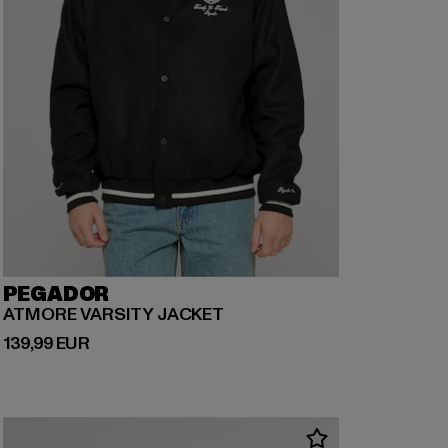
PEGADOR
ATMORE VARSITY JACKET
Derzeitiger Preis: 139,99 EUR
139,99 EUR