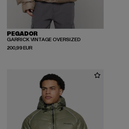
PEGADOR
GARRICK VINTAGE OVERSIZED
Derzeitiger Preis: 200,99 EUR
200,99 EUR