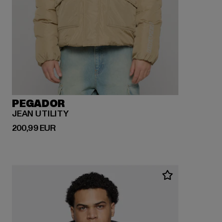
PEGADOR
JEAN UTILITY
Derzeitiger Preis: 200,99 EUR
200,99 EUR