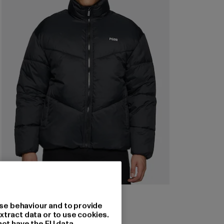
PEGADOR
ANANDO PUFFER JACKET
se behaviour and to provide
xtract data or to use cookies.
Derzeitiger Preis: 168,29 EUR
168,29 EUR
not have the EU data