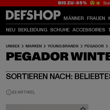
BIS ZU -65%
😲💥 Sum
MÄNNER
FRAUEN
NEU
BEKLEIDUNG
SCHUHE
ACCESSOIRES
UNISEX
MARKEN
YOUNG BRANDS
PEGADOR
PEGADOR WINT
SORTIEREN NACH:
BELIEBTE
22 ARTIKEL