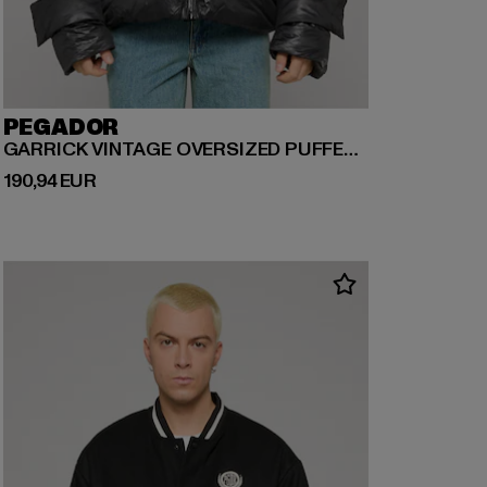
PEGADOR
GARRICK VINTAGE OVERSIZED PUFFER JACKET
Derzeitiger Preis: 190,94 EUR
190,94 EUR