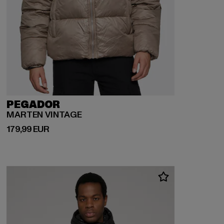
PEGADOR
MARTEN VINTAGE
Derzeitiger Preis: 179,99 EUR
179,99 EUR