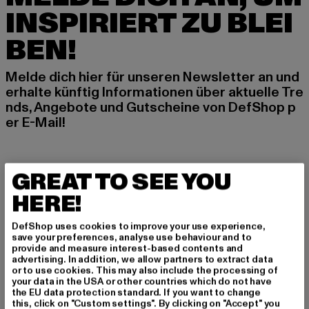
INSPIRIERT ZU BLEI
BEN!
Melde dich hier für unseren Newsletter an und
erhalte künftig Informationen über aktuelle Tre
nds, Angebote und Gutscheine von DefShop p
er E-Mail!
An welchen Produkten bist du interessiert?
GREAT TO SEE YOU
MÄNNER
HERE!
FRAUEN
DefShop uses cookies to improve your use experience,
save your preferences, analyse use behaviour and to
E-MAIL
provide and measure interest-based contents and
advertising. In addition, we allow partners to extract data
or to use cookies. This may also include the processing of
ANMELDEN
your data in the USA or other countries which do not have
the EU data protection standard. If you want to change
this, click on "Custom settings". By clicking on "Accept" you
Informationen dazu, wie DefShop mit Deinen Daten umgeht, findest Du