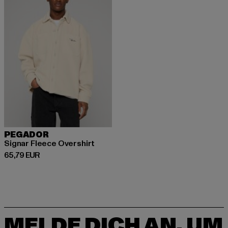
PEGADOR
Signar Fleece Overshirt
Derzeitiger Preis: 65,79 EUR
65,79 EUR
MELDE DICH AN, UM