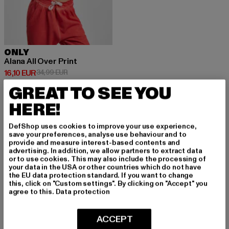
ONLY
Alana All Over Print
Derzeitiger Preis: 16,10 EUR
Aktionspreis: 34,99 EUR
16,10 EUR
34,99 EUR
GREAT TO SEE YOU
HERE!
DefShop uses cookies to improve your use experience,
save your preferences, analyse use behaviour and to
MELDE DICH AN, UM
provide and measure interest-based contents and
advertising. In addition, we allow partners to extract data
INSPIRIERT ZU BLEI
or to use cookies. This may also include the processing of
your data in the USA or other countries which do not have
BEN!
the EU data protection standard. If you want to change
this, click on "Custom settings". By clicking on "Accept" you
agree to this.
Data protection
Melde dich hier für unseren Newsletter an und
erhalte künftig Informationen über aktuelle Tre
ACCEPT
nds, Angebote und Gutscheine von DefShop p