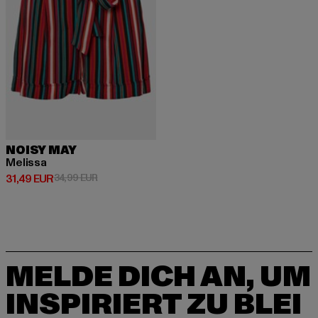
NOISY MAY
Melissa
Derzeitiger Preis: 31,49 EUR
Aktionspreis: 34,99 EUR
31,49 EUR
34,99 EUR
MELDE DICH AN, UM
INSPIRIERT ZU BLEI