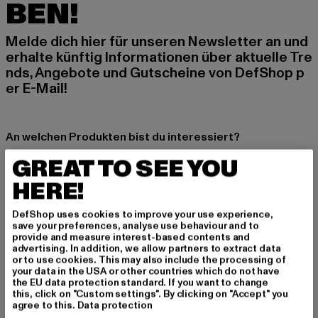
BEN!
Melde dich hier für unseren Newsletter an und
erhalte künftig Informationen über aktuelle Tre
nds, Angebote und Gutscheine von DefShop p
er E-Mail!
An welchen Produkten bist du interessiert?
MÄNNER
GREAT TO SEE YOU
FRAUEN
HERE!
DefShop uses cookies to improve your use experience,
E-MAIL
save your preferences, analyse use behaviour and to
provide and measure interest-based contents and
ANMELDEN
advertising. In addition, we allow partners to extract data
or to use cookies. This may also include the processing of
your data in the USA or other countries which do not have
Informationen dazu, wie DefShop mit Deinen Daten umgeht, findest Du
the EU data protection standard. If you want to change
in unserer Datenschutzerklärung. Du kannst Dich jederzeit kostenfei
this, click on "Custom settings". By clicking on "Accept" you
abmelden.
Datenschutzerklärung lesen.
agree to this.
Data protection