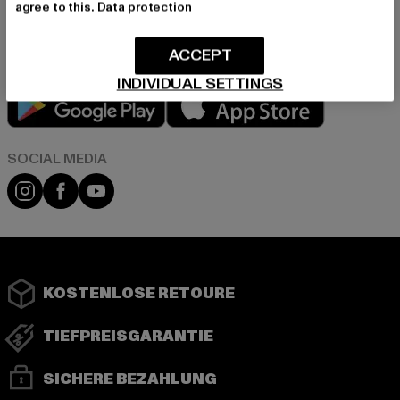
agree to this.
Data protection
in unserer Datenschutzerklärung. Du kannst Dich jederzeit kostenfei
abmelden.
Datenschutzerklärung lesen.
ACCEPT
INDIVIDUAL SETTINGS
Play market
App store
Instagram
Facebook
YouTube
KOSTENLOSE RETOURE
TIEFPREISGARANTIE
SICHERE BEZAHLUNG