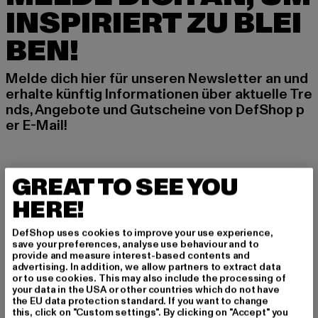
INSPIRIERT ZU BLEI
BEN!
Melde dich hier für unseren Newsletter an und
erhalte künftig Informationen über aktuelle Tre
nds, Angebote und Gutscheine von DefShop p
er E-Mail!
An welchen Produkten bist du interessiert?
GREAT TO SEE YOU
MÄNNER
HERE!
FRAUEN
DefShop uses cookies to improve your use experience,
save your preferences, analyse use behaviour and to
E-MAIL
provide and measure interest-based contents and
advertising. In addition, we allow partners to extract data
or to use cookies. This may also include the processing of
ANMELDEN
your data in the USA or other countries which do not have
the EU data protection standard. If you want to change
this, click on "Custom settings". By clicking on "Accept" you
Informationen dazu, wie DefShop mit Deinen Daten umgeht, findest Du