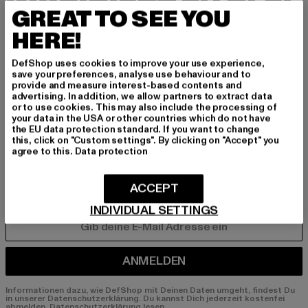
INSPIRIERT ZU BLEI
GREAT TO SEE YOU
BEN!
HERE!
Melde dich hier für unseren Newsletter an und
DefShop uses cookies to improve your use experience,
erhalte künftig Informationen über aktuelle Tre
save your preferences, analyse use behaviour and to
provide and measure interest-based contents and
nds, Angebote und Gutscheine von DefShop p
advertising. In addition, we allow partners to extract data
er E-Mail!
or to use cookies. This may also include the processing of
your data in the USA or other countries which do not have
the EU data protection standard. If you want to change
this, click on "Custom settings". By clicking on "Accept" you
agree to this.
Data protection
An welchen Produkten bist du interessiert?
MÄNNER
ACCEPT
FRAUEN
INDIVIDUAL SETTINGS
E-MAIL
ANMELDEN
Informationen dazu, wie DefShop mit Deinen Daten umgeht, findest Du
in unserer Datenschutzerklärung. Du kannst Dich jederzeit kostenfei
abmelden.
Datenschutzerklärung lesen.