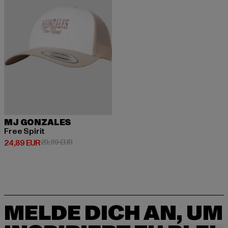
MJ GONZALES
Free Spirit
Derzeitiger Preis: 24,89 EUR
Aktionspreis: 29,99 EUR
24,89 EUR
29,99 EUR
MELDE DICH AN, UM