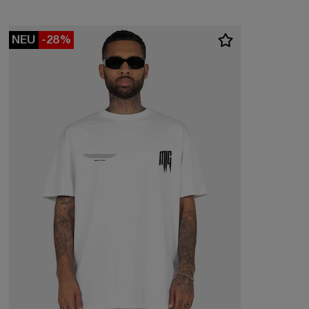
NEU
-28%