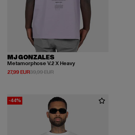
MJ GONZALES
Metamorphose V.2 X Heavy
Derzeitiger Preis: 27,99 EUR
Aktionspreis: 39,99 EUR
27,99 EUR
39,99 EUR
-44%