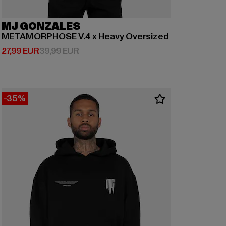
MJ GONZALES
METAMORPHOSE V.4 x Heavy Oversized
Derzeitiger Preis: 27,99 EUR
Aktionspreis: 39,99 EUR
27,99 EUR
39,99 EUR
-35%