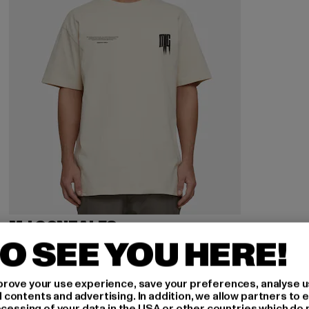
MJ GONZALES
MJ Gonzales METAMORPHOSE V.2 x Heavy Oversized
O SEE YOU HERE!
Derzeitiger Preis: 28,79 EUR
Aktionspreis: 39,99 EUR
28,79 EUR
39,99 EUR
rove your use experience, save your preferences, analyse u
ontents and advertising. In addition, we allow partners to e
ocessing of your data in the USA or other countries which do 