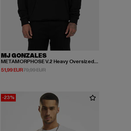
MJ GONZALES
METAMORPHOSE V.2 Heavy Oversized Hoody
Derzeitiger Preis: 51,99 EUR
Aktionspreis: 79,99 EUR
51,99 EUR
79,99 EUR
-23%