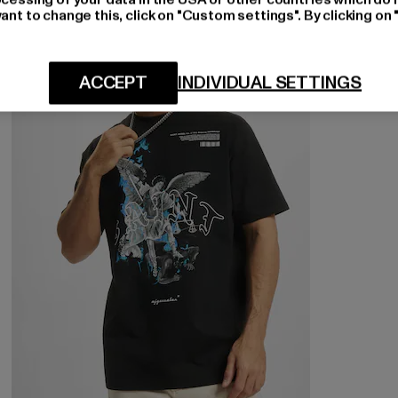
ant to change this, click on "Custom settings". By clicking on 
-20%
ACCEPT
INDIVIDUAL SETTINGS