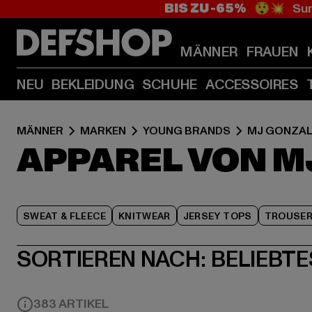
BIS ZU -65%
😲💥 Sum
MÄNNER
FRAUEN
NEU
BEKLEIDUNG
SCHUHE
ACCESSOIRES
MÄNNER
MARKEN
YOUNG BRANDS
MJ GONZA
APPAREL VON M
SWEAT & FLEECE
KNITWEAR
JERSEY TOPS
TROUSE
SORTIEREN NACH:
BELIEBTE
383 ARTIKEL