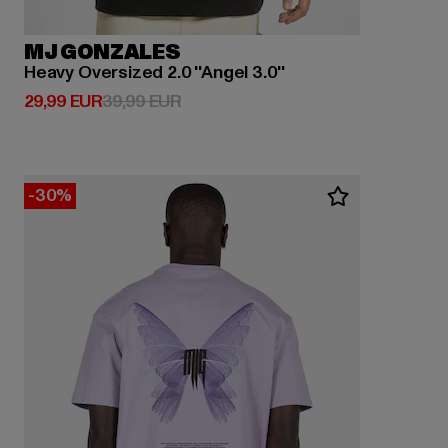
MJ GONZALES
Heavy Oversized 2.0 ''Angel 3.0''
Derzeitiger Preis: 29,99 EUR
Aktionspreis: 39,99 EUR
29,99 EUR
39,99 EUR
-30%