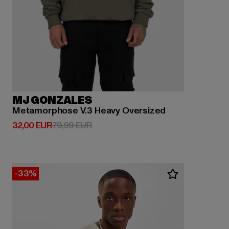
MJ GONZALES
Metamorphose V.3 Heavy Oversized
Derzeitiger Preis: 32,00 EUR
Aktionspreis: 79,99 EUR
32,00 EUR
79,99 EUR
-33%