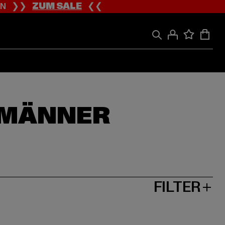
ION ❯❯
ZUM SALE
❮❮
 MÄNNER
FILTER