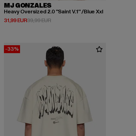
MJ GONZALES
Heavy Oversized 2.0 ''Saint V.1'' /Blue Xxl
Derzeitiger Preis: 31,99 EUR
Aktionspreis: 39,99 EUR
31,99 EUR
39,99 EUR
-33%