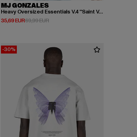
MJ GONZALES
Heavy Oversized Essentials V.4 ''Saint V.1''
Derzeitiger Preis: 35,69 EUR
Aktionspreis: 69,99 EUR
35,69 EUR
69,99 EUR
-30%