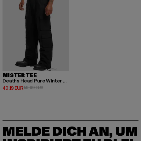
MISTER TEE
Deaths Head Pure Winter Trouser
Derzeitiger Preis: 40,19 EUR
Aktionspreis: 59,99 EUR
40,19 EUR
59,99 EUR
MELDE DICH AN, UM