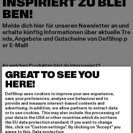
INSPIRIERT ZU BLEI
BEN!
Melde dich hier für unseren Newsletter an und
erhalte künftig Informationen über aktuelle Tre
nds, Angebote und Gutscheine von DefShop p
er E-Mail!
An welchen Produkten bist du interessiert?
GREAT TO SEE YOU
MÄNNER
HERE!
FRAUEN
DefShop uses cookies to improve your use experience,
save your preferences, analyse use behaviour and to
E-MAIL
provide and measure interest-based contents and
advertising. In addition, we allow partners to extract data
ANMELDEN
or to use cookies. This may also include the processing of
your data in the USA or other countries which do not have
the EU data protection standard. If you want to change
Informationen dazu, wie DefShop mit Deinen Daten umgeht, findest Du
this, click on "Custom settings". By clicking on "Accept" you
in unserer Datenschutzerklärung. Du kannst Dich jederzeit kostenfei
agree to this.
Data protection
abmelden.
Datenschutzerklärung lesen.