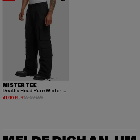
MISTER TEE
Deaths Head Pure Winter Trouser
Derzeitiger Preis: 41,99 EUR
Aktionspreis: 59,99 EUR
41,99 EUR
59,99 EUR