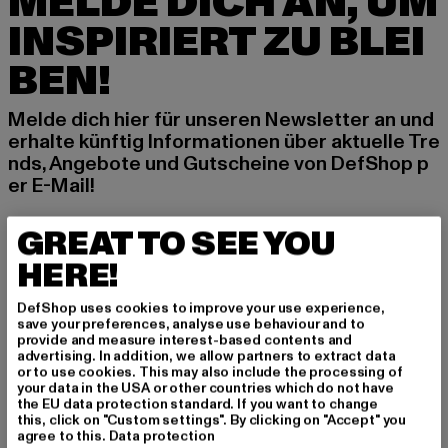
MELDE DICH AN, UM
INSPIRIERT ZU BLEI
BEN!
Melde dich hier für unseren Newsletter an und
erhalte künftig Informationen über aktuelle Tre
nds, Angebote und Gutscheine von DefShop p
er E-Mail!
GREAT TO SEE YOU
An welchen Produkten bist du interessiert?
HERE!
MÄNNER
FRAUEN
DefShop uses cookies to improve your use experience,
save your preferences, analyse use behaviour and to
provide and measure interest-based contents and
advertising. In addition, we allow partners to extract data
E-MAIL
or to use cookies. This may also include the processing of
your data in the USA or other countries which do not have
the EU data protection standard. If you want to change
ANMELDEN
this, click on "Custom settings". By clicking on "Accept" you
agree to this.
Data protection