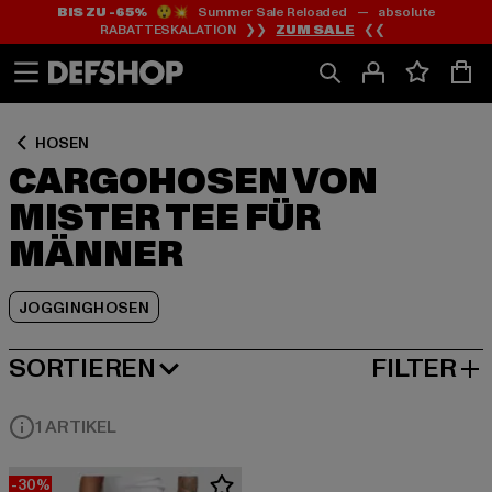
BIS ZU -65%
😲💥 Summer Sale Reloaded — absolute
Zum
Zum
Zum
RABATTESKALATION ❯❯
ZUM SALE
❮❮
Inhalt
Fußzeile
Produktraster
springen
springen
springen
HOSEN
CARGOHOSEN VON
MISTER TEE FÜR
MÄNNER
JOGGINGHOSEN
SORTIEREN
FILTER
BELIEBTESTE
1 ARTIKEL
-30%