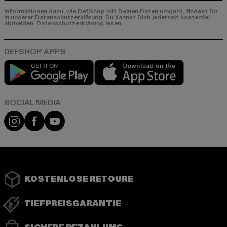
Informationen dazu, wie DefShop mit Deinen Daten umgeht, findest Du
in unserer Datenschutzerklärung. Du kannst Dich jederzeit kostenfei
abmelden.
Datenschutzerklärung lesen.
Play market
App store
Instagram
Facebook
YouTube
KOSTENLOSE RETOURE
TIEFPREISGARANTIE