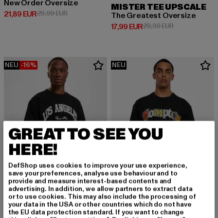
New Order Oversize
MISTER TEE UPSCALE
Derzeitiger Preis: 21,89 EUR
Aktionspreis: 29,99 EUR
21,89 EUR
29,99 EUR
The Greatest Oversize
Derzeitiger Preis: 17,99 EUR
Aktionspreis: 
17,99 EUR
29,99 EUR
NEU
-16%
NEU
GREAT TO SEE YOU
HERE!
DefShop uses cookies to improve your use experience,
save your preferences, analyse use behaviour and to
provide and measure interest-based contents and
advertising. In addition, we allow partners to extract data
or to use cookies. This may also include the processing of
MISTER TEE UPSCALE
MISTER TEE UPSCALE
your data in the USA or other countries which do not have
Upscale L.a. College Oversize
Compton L.a. Oversize
the EU data protection standard. If you want to change