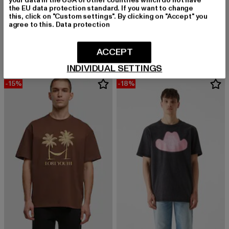
your data in the USA or other countries which do not have
the EU data protection standard. If you want to change
this, click on "Custom settings". By clicking on "Accept" you
LOST YOUTH
LOST YOUTH
agree to this.
Data protection
Icon V.7
Flowers
Derzeitiger Preis: 16,80 EUR
Aktionspreis: 
16,80 EUR
39,99 EUR
Derzeitiger Preis: 20,00 EUR
Aktionspreis: 49,99 EUR
20,00 EUR
49,99 EUR
ACCEPT
INDIVIDUAL SETTINGS
-15%
-18%