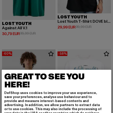
LOST YOUTH
Lost Youth T-Shirt DOVE black XS
LOST YOUTH
Derzeitiger Preis: 29,99 EUR
Aktionspreis:
29,99 EUR
39,99 EUR
Against All V.1
Derzeitiger Preis: 30,79 EUR
Aktionspreis: 39,99 EUR
30,79 EUR
39,99 EUR
-60%
-58%
GREAT TO SEE YOU
HERE!
DefShop uses cookies to improve your use experience,
save your preferences, analyse use behaviour and to
provide and measure interest-based contents and
advertising. In addition, we allow partners to extract data
or to use cookies. This may also include the processing of