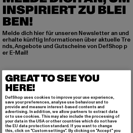
INSPIRIERT ZU BLEI
BEN!
Melde dich hier für unseren Newsletter an und
erhalte künftig Informationen über aktuelle Tre
nds, Angebote und Gutscheine von DefShop p
er E-Mail!
An welchen Produkten bist du interessiert?
GREAT TO SEE YOU
MÄNNER
HERE!
FRAUEN
DefShop uses cookies to improve your use experience,
save your preferences, analyse use behaviour and to
E-MAIL
provide and measure interest-based contents and
advertising. In addition, we allow partners to extract data
or to use cookies. This may also include the processing of
ANMELDEN
your data in the USA or other countries which do not have
the EU data protection standard. If you want to change
this, click on "Custom settings". By clicking on "Accept" you
Informationen dazu, wie DefShop mit Deinen Daten umgeht, findest Du