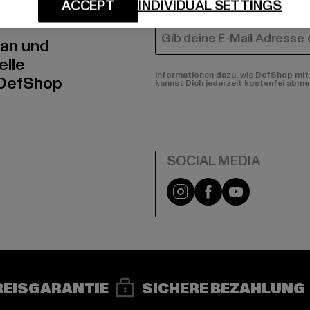
N!
FRAUEN
ACCEPT
INDIVIDUAL SETTINGS
E-MAIL
 an und
elle
Informationen dazu, wie DefShop mit 
 DefShop
kannst Dich jederzeit kostenfei abme
e
Instagram
Facebook
YouTube
REISGARANTIE
SICHERE BEZAHLUNG