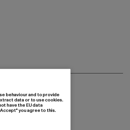
se behaviour and to provide
xtract data or to use cookies.
not have the EU data
"Accept" you agree to this.
 du interessiert?