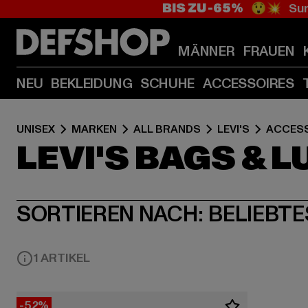
BIS ZU -65%
😲💥 Sum
MÄNNER
FRAUEN
NEU
BEKLEIDUNG
SCHUHE
ACCESSOIRES
UNISEX
MARKEN
ALL BRANDS
LEVI'S
ACCES
LEVI'S BAGS & 
SORTIEREN NACH:
BELIEBTE
1 ARTIKEL
-52%