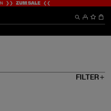
ION ❯❯
ZUM SALE
❮❮
FILTER