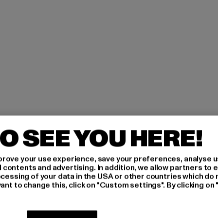
O SEE YOU HERE!
H AN,
rove your use experience, save your preferences, analyse u
ontents and advertising. In addition, we allow partners to e
IERT
ocessing of your data in the USA or other countries which do 
ant to change this, click on "Custom settings". By clicking on 
An welchen Produkten bist
MÄNNER