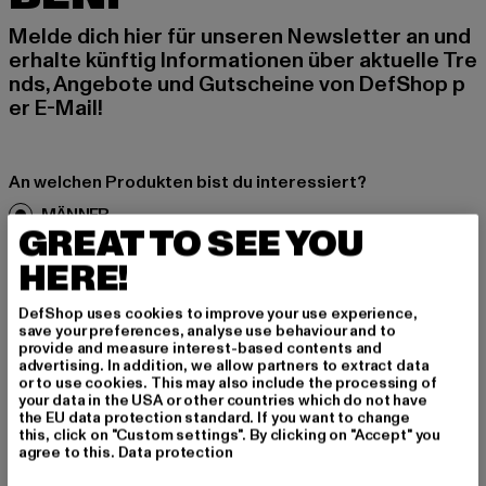
Melde dich hier für unseren Newsletter an und
erhalte künftig Informationen über aktuelle Tre
nds, Angebote und Gutscheine von DefShop p
er E-Mail!
An welchen Produkten bist du interessiert?
MÄNNER
GREAT TO SEE YOU
FRAUEN
HERE!
E-MAIL
DefShop uses cookies to improve your use experience,
save your preferences, analyse use behaviour and to
provide and measure interest-based contents and
ANMELDEN
advertising. In addition, we allow partners to extract data
or to use cookies. This may also include the processing of
your data in the USA or other countries which do not have
Informationen dazu, wie DefShop mit Deinen Daten umgeht, findest Du
in unserer Datenschutzerklärung. Du kannst Dich jederzeit kostenfei
the EU data protection standard. If you want to change
abmelden.
Datenschutzerklärung lesen.
this, click on "Custom settings". By clicking on "Accept" you
agree to this.
Data protection