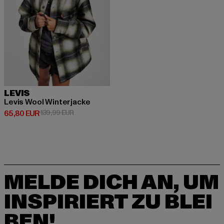
LEVIS
Levis Wool Winterjacke
Derzeitiger Preis: 65,80 EUR
Aktionspreis: 139,99 EUR
65,80 EUR
139,99 EUR
MELDE DICH AN, UM
INSPIRIERT ZU BLEI
BEN!