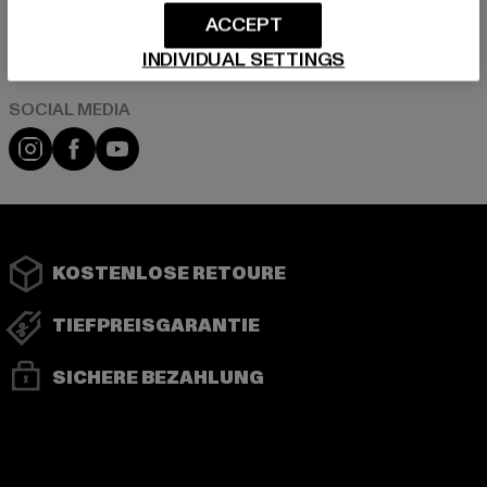
ACCEPT
Play market
App store
INDIVIDUAL SETTINGS
Instagram
Facebook
YouTube
KOSTENLOSE RETOURE
TIEFPREISGARANTIE
SICHERE BEZAHLUNG