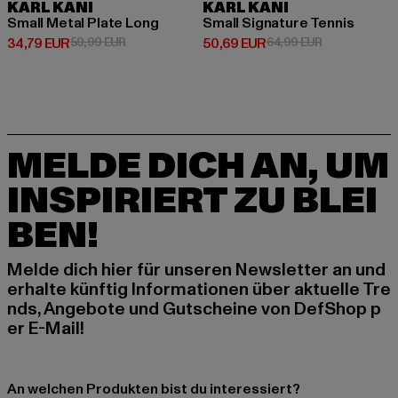
KARL KANI
KARL KANI
Small Metal Plate Long
Small Signature Tennis
Derzeitiger Preis: 34,79 EUR
Aktionspreis: 59,99 EUR
Derzeitiger Preis: 50,69 EUR
Aktionspreis:
34,79 EUR
59,99 EUR
50,69 EUR
64,99 EUR
MELDE DICH AN, UM
INSPIRIERT ZU BLEI
BEN!
Melde dich hier für unseren Newsletter an und
erhalte künftig Informationen über aktuelle Tre
nds, Angebote und Gutscheine von DefShop p
er E-Mail!
An welchen Produkten bist du interessiert?