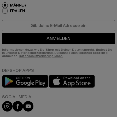
MÄNNER
FRAUEN
E-MAIL
ANMELDEN
Informationen dazu, wie DefShop mit Deinen Daten umgeht, findest Du
in unserer Datenschutzerklärung. Du kannst Dich jederzeit kostenfei
abmelden.
Datenschutzerklärung lesen.
Play market
App store
Instagram
Facebook
YouTube