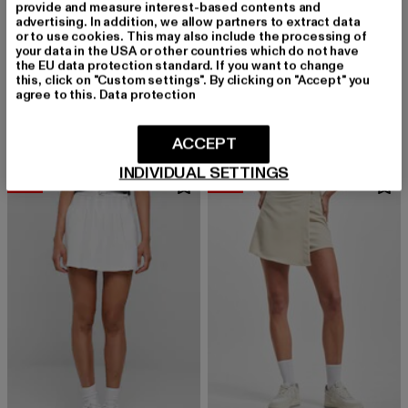
provide and measure interest-based contents and
advertising. In addition, we allow partners to extract data
or to use cookies. This may also include the processing of
your data in the USA or other countries which do not have
the EU data protection standard. If you want to change
KARL KANI
KARL KANI
this, click on "Custom settings". By clicking on "Accept" you
KW242-042-1 Karl Kani OG Old English Denim Skirt
KW242-043-1 Karl Kani OG Skirt
agree to this.
Data protection
Derzeitiger Preis: 34,19 EUR
Aktionspreis: 59,99 EUR
Derzeitiger Preis: 35,99 EUR
Aktionspreis:
34,19 EUR
59,99 EUR
35,99 EUR
49,99 EUR
ACCEPT
INDIVIDUAL SETTINGS
-59%
-59%