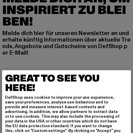
INSPIRIERT ZU BLEI
BEN!
Melde dich hier für unseren Newsletter an und
erhalte künftig Informationen über aktuelle Tre
nds, Angebote und Gutscheine von DefShop p
er E-Mail!
An welchen Produkten bist du interessiert?
GREAT TO SEE YOU
MÄNNER
HERE!
FRAUEN
DefShop uses cookies to improve your use experience,
save your preferences, analyse use behaviour and to
E-MAIL
provide and measure interest-based contents and
advertising. In addition, we allow partners to extract data
or to use cookies. This may also include the processing of
ANMELDEN
your data in the USA or other countries which do not have
the EU data protection standard. If you want to change
this, click on "Custom settings". By clicking on "Accept" you
Informationen dazu, wie DefShop mit Deinen Daten umgeht, findest Du