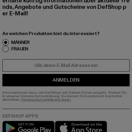
erhalte künftig Informationen über aktuelle Tre
nds, Angebote und Gutscheine von DefShop p
er E-Mail!
An welchen Produkten bist du interessiert?
MÄNNER
FRAUEN
E-MAIL
ANMELDEN
Informationen dazu, wie DefShop mit Deinen Daten umgeht, findest Du
in unserer Datenschutzerklärung. Du kannst Dich jederzeit kostenfei
abmelden.
Datenschutzerklärung lesen.
Play market
App store