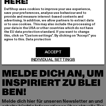
HERE!
DefShop uses cookies to improve your use experience,
save your preferences, analyse use behaviour and to
provide and measure interest-based contents and
advertising. In addition, we allow partners to extract data
or to use cookies. This may also include the processing of
KARL KANI
your data in the USA or other countries which do not have
Ksignature Satin
KARL KANI
the EU data protection standard. If you want to change
Derzeitiger Preis: 26,09 EUR
Aktionspreis: 44,99 EUR
26,09 EUR
44,99 EUR
KK Small Retro Satin
this, click on "Custom settings". By clicking on "Accept" you
agree to this.
Data protection
Derzeitiger Preis: 46,79 EUR
Aktionspreis:
46,79 EUR
59,99 EUR
ACCEPT
INDIVIDUAL SETTINGS
MELDE DICH AN, UM
INSPIRIERT ZU BLEI
BEN!
Melde dich hier für unseren Newsletter an und