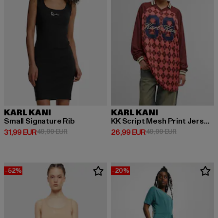
KARL KANI
KARL KANI
Small Signature Rib
KK Script Mesh Print Jersey Dress
Derzeitiger Preis: 31,99 EUR
Aktionspreis: 49,99 EUR
Derzeitiger Preis: 26,99 EUR
Aktionspreis:
31,99 EUR
49,99 EUR
26,99 EUR
49,99 EUR
-52%
-20%