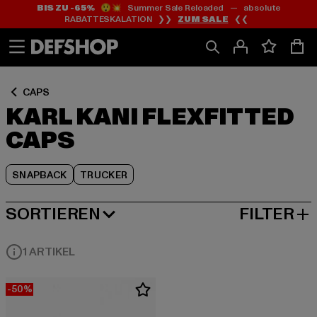
BIS ZU -65%
😲💥 Summer Sale Reloaded — absolute
Zum
Zum
Zum
RABATTESKALATION ❯❯
ZUM SALE
❮❮
Inhalt
Fußzeile
Produktraster
springen
springen
springen
CAPS
KARL KANI FLEXFITTED
CAPS
SNAPBACK
TRUCKER
SORTIEREN
FILTER
BELIEBTESTE
1 ARTIKEL
-50%