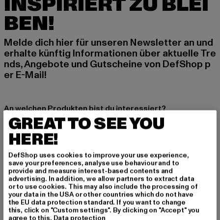
INSPIRIERT ZU BLEI
BEN!
Melde dich hier für unseren Newsletter an und
erhalte künftig Informationen über aktuelle Tre
nds, Angebote und Gutscheine von DefShop p
er E-Mail!
An welchen Produkten bist du interessiert?
GREAT TO SEE YOU
MÄNNER
HERE!
FRAUEN
DefShop uses cookies to improve your use experience,
save your preferences, analyse use behaviour and to
E-MAIL
provide and measure interest-based contents and
advertising. In addition, we allow partners to extract data
ANMELDEN
or to use cookies. This may also include the processing of
your data in the USA or other countries which do not have
the EU data protection standard. If you want to change
Informationen dazu, wie DefShop mit Deinen Daten umgeht, findest Du
this, click on "Custom settings". By clicking on "Accept" you
in unserer Datenschutzerklärung. Du kannst Dich jederzeit kostenfei
agree to this.
Data protection
abmelden.
Datenschutzerklärung lesen.