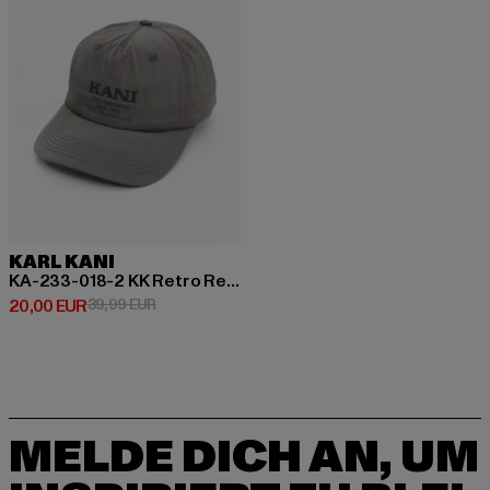
KARL KANI
KA-233-018-2 KK Retro Reflective Cap
Derzeitiger Preis: 20,00 EUR
Aktionspreis: 39,99 EUR
20,00 EUR
39,99 EUR
MELDE DICH AN, UM