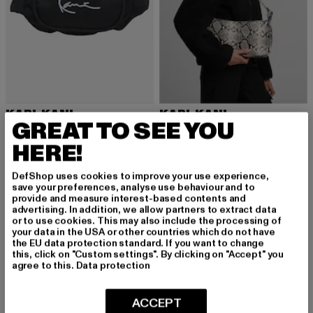
KARL KANI
KARL KANI
GREAT TO SEE YOU
Signature Essential Waist
Kk Retro Snakeskin Shoulder Bag
Derzeitiger Preis: 23,74 EUR
Derzeitiger Preis: 35,99 EUR
Aktionspreis:
23,74 EUR
35,99 EUR
39,99 EUR
HERE!
DefShop uses cookies to improve your use experience,
save your preferences, analyse use behaviour and to
-10%
-36%
provide and measure interest-based contents and
advertising. In addition, we allow partners to extract data
or to use cookies. This may also include the processing of
your data in the USA or other countries which do not have
the EU data protection standard. If you want to change
this, click on "Custom settings". By clicking on "Accept" you
agree to this.
Data protection
ACCEPT