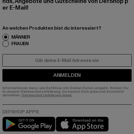
nds, Angebote und Gutscheine von DefShop p
er E-Mail!
An welchen Produkten bist du interessiert?
MÄNNER
FRAUEN
E-MAIL
ANMELDEN
Informationen dazu, wie DefShop mit Deinen Daten umgeht, findest Du
in unserer Datenschutzerklärung. Du kannst Dich jederzeit kostenfei
abmelden.
Datenschutzerklärung lesen.
Play market
App store