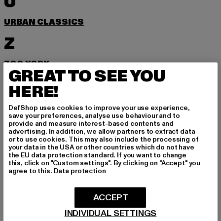
U
URBAN CLASSICS
Z
ZOO YORK
GREAT TO SEE YOU
HERE!
MELDE DICH AN, UM
DefShop uses cookies to improve your use experience,
save your preferences, analyse use behaviour and to
INSPIRIERT ZU BLEI
provide and measure interest-based contents and
advertising. In addition, we allow partners to extract data
or to use cookies. This may also include the processing of
BEN!
your data in the USA or other countries which do not have
the EU data protection standard. If you want to change
this, click on "Custom settings". By clicking on "Accept" you
Melde dich hier für unseren Newsletter an und
agree to this.
Data protection
erhalte künftig Informationen über aktuelle Tre
nds, Angebote und Gutscheine von DefShop p
ACCEPT
er E-Mail!
INDIVIDUAL SETTINGS