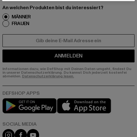
An welchen Produkten bist du interessiert?
MÄNNER
FRAUEN
E-MAIL
ANMELDEN
Informationen dazu, wie DefShop mit Deinen Daten umgeht, findest Du
in unserer Datenschutzerklärung. Du kannst Dich jederzeit kostenfei
abmelden.
Datenschutzerklärung lesen.
Play market
App store
Instagram
Facebook
YouTube