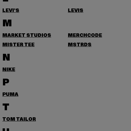
LEVI'S
LEVIS
M
MARKET STUDIOS
MERCHCODE
MISTER TEE
MSTRDS
N
NIKE
P
PUMA
T
TOM TAILOR