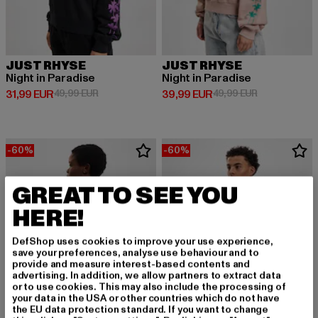
JUST RHYSE
JUST RHYSE
Night in Paradise
Night in Paradise
Derzeitiger Preis: 31,99 EUR
Aktionspreis: 49,99 EUR
Derzeitiger Preis: 39,99 EUR
Aktionspreis:
31,99 EUR
49,99 EUR
39,99 EUR
49,99 EUR
-60%
-60%
GREAT TO SEE YOU
HERE!
DefShop uses cookies to improve your use experience,
save your preferences, analyse use behaviour and to
provide and measure interest-based contents and
advertising. In addition, we allow partners to extract data
or to use cookies. This may also include the processing of
your data in the USA or other countries which do not have
the EU data protection standard. If you want to change