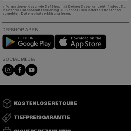
Informationen dazu, wie DefShop mit Deinen Daten umgeht, findest Du
in unserer Datenschutzerklärung. Du kannst Dich jederzeit kostenfei
abmelden.
Datenschutzerklärung lesen.
Play market
App store
Instagram
Facebook
YouTube
KOSTENLOSE RETOURE
TIEFPREISGARANTIE