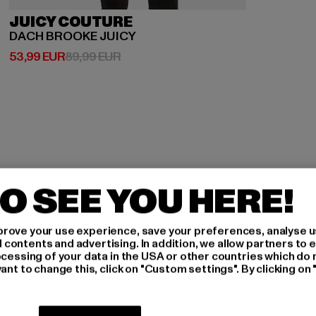
JUICY COUTURE
DACH BROOKE JUICY
Derzeitiger Preis: 53,99 EUR
Aktionspreis: 89,99 EUR
53,99 EUR
89,99 EUR
O SEE YOU HERE!
H AN,
rove your use experience, save your preferences, analyse u
ontents and advertising. In addition, we allow partners to e
IERT
ocessing of your data in the USA or other countries which do 
ant to change this, click on "Custom settings". By clicking on 
An welchen Produkten bist
MÄNNER