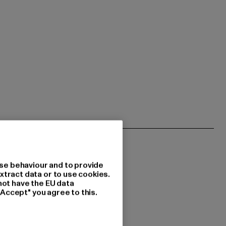
se behaviour and to provide
xtract data or to use cookies.
not have the EU data
"Accept" you agree to this.
 du interessiert?