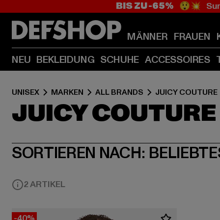
BIS ZU -65%
😲💥 Sum
MÄNNER
FRAUEN
NEU
BEKLEIDUNG
SCHUHE
ACCESSOIRES
UNISEX
MARKEN
ALL BRANDS
JUICY COUTURE
JUICY COUTURE
SORTIEREN NACH:
BELIEBTE
2 ARTIKEL
-40%