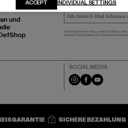
N!
FRAUEN
ACCEPT
INDIVIDUAL SETTINGS
E-MAIL
 an und
elle
Informationen dazu, wie DefShop mit 
 DefShop
kannst Dich jederzeit kostenfei abme
e
Instagram
Facebook
YouTube
REISGARANTIE
SICHERE BEZAHLUNG