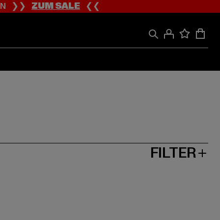
ION ❯❯
ZUM SALE
❮❮
FILTER