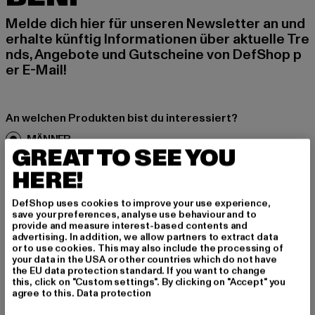
Melde dich hier für unseren Newsletter an und
erhalte künftig Informationen über aktuelle Tre
nds, Angebote und Gutscheine von DefShop p
er E-Mail!
An welchen Produkten bist du interessiert?
MÄNNER
GREAT TO SEE YOU
FRAUEN
HERE!
E-MAIL
DefShop uses cookies to improve your use experience,
save your preferences, analyse use behaviour and to
provide and measure interest-based contents and
ANMELDEN
advertising. In addition, we allow partners to extract data
or to use cookies. This may also include the processing of
your data in the USA or other countries which do not have
Informationen dazu, wie DefShop mit Deinen Daten umgeht, findest Du
in unserer Datenschutzerklärung. Du kannst Dich jederzeit kostenfei
the EU data protection standard. If you want to change
abmelden.
Datenschutzerklärung lesen.
this, click on "Custom settings". By clicking on "Accept" you
agree to this.
Data protection