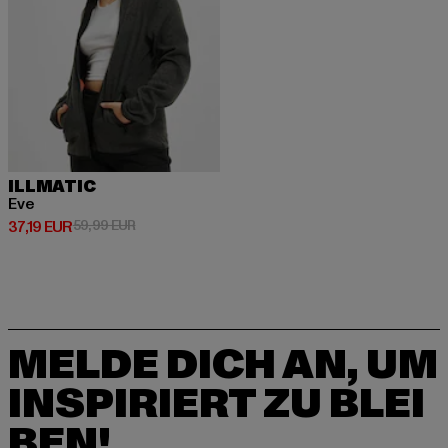
ILLMATIC
Eve
Derzeitiger Preis: 37,19 EUR
Aktionspreis: 59,99 EUR
37,19 EUR
59,99 EUR
MELDE DICH AN, UM
INSPIRIERT ZU BLEI
BEN!