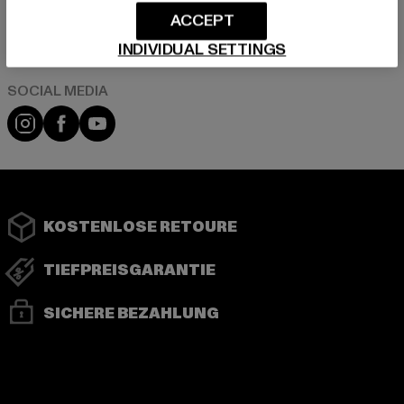
ACCEPT
Play market
App store
INDIVIDUAL SETTINGS
Instagram
Facebook
YouTube
KOSTENLOSE RETOURE
TIEFPREISGARANTIE
SICHERE BEZAHLUNG